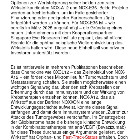
Optionen zur Wertsteigerung seiner beiden zentralen
Wirkstoffkandidaten NOX-A12 und NOX-E36. Beide Projekte
werden aufrechterhalten, um im Falle gesicherter
Finanzierung oder geeigneter Partnerschaften zügig
fortgeführt werden zu können. Für NOX-E36 ist – wie
bereits im März 2025 angekündigt – die Gründung eines
neuen Unternehmens mit dem Kooperationspartner
Singapore Eye Research Institute geplant, das sämtliche
Rechte für die ophthalmologische Weiterentwicklung des
Wirkstoffs halten wird. Diese neue Einheit soll von privaten
Investoren unterstützt werden.
Es ist mittlerweile in mehreren Publikationen beschrieben,
dass Chemokine wie CXCL12 – das Zielmolekül von NOX-
A12 – ein förderliches Mikromilieu für Tumorwachstum und
Metastasierung schaffen. Sie stellen möglicherweise einen
wichtigen Signalweg dar, über den sich Krebszellen der
Erkennung durch das Immunsystem und der Wirkung von
Krebstherapien entziehen können. NOX-A12, das als
Wirkstoff aus der Berliner NOXXON eine lange
Entwicklungsgeschichte aufweist, könnte dieses Signal
einfangen und damit dem Immunsystem wieder „Zutritt“ zur
Attacke des Tumorgewebes verschaffen. Im Einsatzgebiet
der Glioblastome hatte die bisherige klinische Entwicklung
in der Kombinationstherapie mit anti-VEGF (Bevazizumab)
für diese These durchaus einige Argumente geliefert, der
Wirkstoff hat Orphan- und
Fast-Track-Status
erhalten. Doch