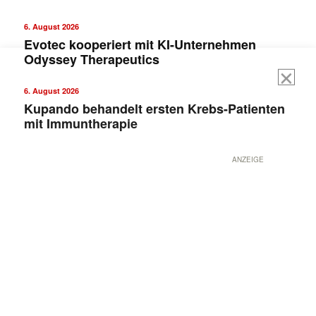
6. August 2026
Evotec kooperiert mit KI-Unternehmen
Odyssey Therapeutics
6. August 2026
Kupando behandelt ersten Krebs-Patienten
mit Immuntherapie
ANZEIGE
Mit dem |transkript-Newsletter
jede Woche aktuell informiert.
E-
Mail
(erforderlich)