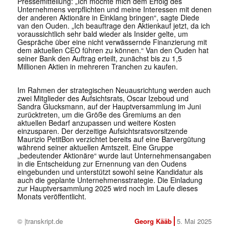
Pressemitteilung: „Ich möchte mich dem Erfolg des
Unternehmens verpflichten und meine Interessen mit denen
der anderen Aktionäre in Einklang bringen“, sagte Diede
van den Ouden. „Ich beauftrage den Aktienkauf jetzt, da ich
voraussichtlich sehr bald wieder als Insider gelte, um
Gespräche über eine nicht verwässernde Finanzierung mit
dem aktuellen CEO führen zu können.“ Van den Ouden hat
seiner Bank den Auftrag erteilt, zunächst bis zu 1,5
Millionen Aktien in mehreren Tranchen zu kaufen.
Im Rahmen der strategischen Neuausrichtung werden auch
zwei Mitglieder des Aufsichtsrats, Oscar Izeboud und
Sandra Glucksmann, auf der Hauptversammlung im Juni
zurücktreten, um die Größe des Gremiums an den
aktuellen Bedarf anzupassen und weitere Kosten
einzusparen. Der derzeitige Aufsichtsratsvorsitzende
Maurizio PetitBon verzichtet bereits auf eine Barvergütung
während seiner aktuellen Amtszeit. Eine Gruppe
„bedeutender Aktionäre“ wurde laut Unternehmensangaben
in die Entscheidung zur Ernennung van den Oudens
eingebunden und unterstützt sowohl seine Kandidatur als
auch die geplante Unternehmensstrategie. Die Einladung
zur Hauptversammlung 2025 wird noch im Laufe dieses
Monats veröffentlicht.
© |transkript.de
Georg Kääb
5. Mai 2025