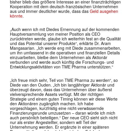
bisher blieb das größere Interesse an einer finanzträchtigen
Kooperation mit dem deutsch-französischen Unternehmen
aus und immer deutlicher wurde, dass das
Geld ausgehen
könnte
.
„Auch wenn ich mit Diedes Ernennung auf der kommenden
Hauptversammlung von meiner Position als CEO
zurücktreten werde, glaube ich weiterhin fest an die Qualität
und das Potential unserer Produkte“, erklärte Dr. Aram
Mangasarian. „Ich werde eng mit Diede zusammenarbeiten,
um ihn umfassend in die operativen und finanziellen Details
einzuarbeiten, bleibe dem Unternehmen als Aktionär
verbunden und werde auch künftig die Forschungs- und
Entwicklungsaktivitäten von TME Pharma unterstützen.“
„Ich freue mich sehr, Teil von TME Pharma zu werden“, so
Diede van den Ouden. „Ich bin langjähriger Aktionär und
überzeugt davon, dass das Unternehmen über äußerst
vielversprechende Assets verfügt. Mit der richtigen
Strategie und einem guten Timing können wir diese Werte
den Aktionären zugänglich machen. Ich habe
vorgeschlagen, kurzfristig eine nicht-verwässernde
Finanzierungsrunde umzusetzen – daran würde ich mich
auch persönlich beteiligen.“ Der neue CEO sieht sich nicht
nur als erster Angestellter, sondern will Teil der
Unternehmung werden. Er ergänzte in einer späteren