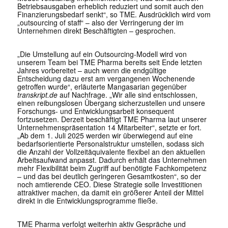
Betriebsausgaben erheblich reduziert und somit auch den
Finanzierungsbedarf senkt“, so TME. Ausdrücklich wird vom
„outsourcing of staff“ – also der Verringerung der im
Unternehmen direkt Beschäftigten – gesprochen.
„Die Umstellung auf ein Outsourcing-Modell wird von
unserem Team bei TME Pharma bereits seit Ende letzten
Jahres vorbereitet – auch wenn die endgültige
Entscheidung dazu erst am vergangenen Wochenende
getroffen wurde“, erläuterte Mangasarian gegenüber
transkript.de
auf Nachfrage. „Wir alle sind entschlossen,
einen reibungslosen Übergang sicherzustellen und unsere
Forschungs- und Entwicklungsarbeit konsequent
fortzusetzen. Derzeit beschäftigt TME Pharma laut unserer
Unternehmenspräsentation 14 Mitarbeiter“, setzte er fort.
„Ab dem 1. Juli 2025 werden wir überwiegend auf eine
bedarfsorientierte Personalstruktur umstellen, sodass sich
die Anzahl der Vollzeitäquivalente flexibel an den aktuellen
Arbeitsaufwand anpasst. Dadurch erhält das Unternehmen
mehr Flexibilität beim Zugriff auf benötigte Fachkompetenz
– und das bei deutlich geringeren Gesamtkosten“, so der
noch amtierende CEO. Diese Strategie solle Investitionen
attraktiver machen, da damit ein größerer Anteil der Mittel
direkt in die Entwicklungsprogramme fließe.
TME Pharma verfolgt weiterhin aktiv Gespräche und