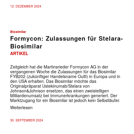
12. DEZEMBER 2024
Biosimilar
Formycon: Zulassungen für Stelara-
Biosimilar
ARTIKEL
Zeitgleich hat die Martinsrieder Formycon AG in der
vergangenen Woche die Zulassungen für das Biosimilar
FYB202 (zukünftiger Handelsname Oulfi) in Europa und in
den USA erhalten. Das Biosimilar möchte das
Originalpräparat Ustekinumab/Stelara von
Johnson&Johnson ersetzen, das einen zweistelligen
Milliardenumsatz bei Immunerkrankungen generiert. Der
Marktzugang für ein Biosimilar ist jedoch kein Selbstläufer.
Weiterlesen
30. SEPTEMBER 2024