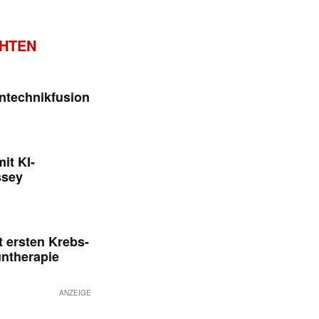
CHTEN
ntechnikfusion
it KI-
ssey
 ersten Krebs-
untherapie
ANZEIGE