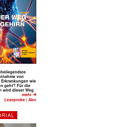
naheliegendste
ntnahme von
f Erkrankungen wie
on geht? Für die
 wird dieser Weg
➔
mehr
Leseprobe
Abo
|
ORIAL