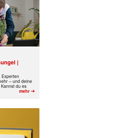
ungel |
m Experten
 mehr – und deine
 Kannst du es
➔
mehr