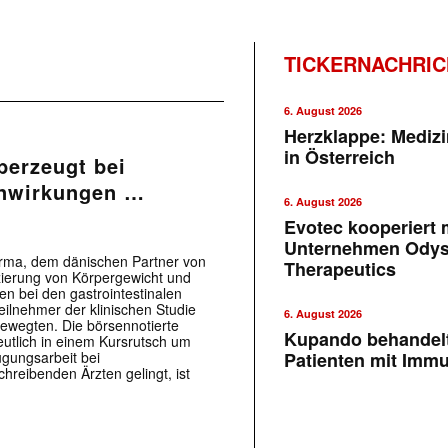
TICKERNACHRI
6. August 2026
Herzklappe: Medizi
in Österreich
berzeugt bei
enwirkungen …
6. August 2026
Evotec kooperiert m
Unternehmen Ody
arma, dem dänischen Partner von
Therapeutics
zierung von Körpergewicht und
n bei den gastrointestinalen
eilnehmer der klinischen Studie
6. August 2026
ewegten. Die börsennotierte
Kupando behandelt
utlich in einem Kursrutsch um
gungsarbeit bei
Patienten mit Imm
reibenden Ärzten gelingt, ist