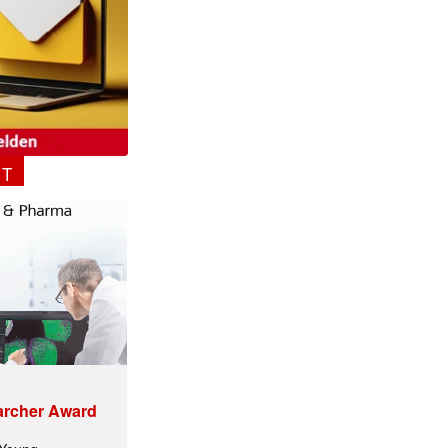
NT
✕
archer Award