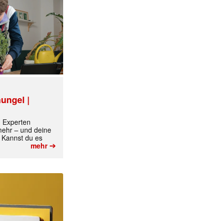
ungel |
m Experten
 mehr – und deine
 Kannst du es
➔
mehr
✕