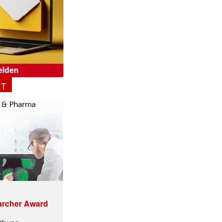
NT
archer Award