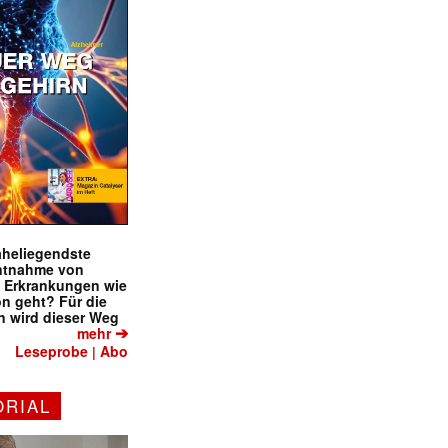
naheliegendste
ntnahme von
f Erkrankungen wie
on geht? Für die
 wird dieser Weg
➔
mehr
Leseprobe
Abo
|
ORIAL