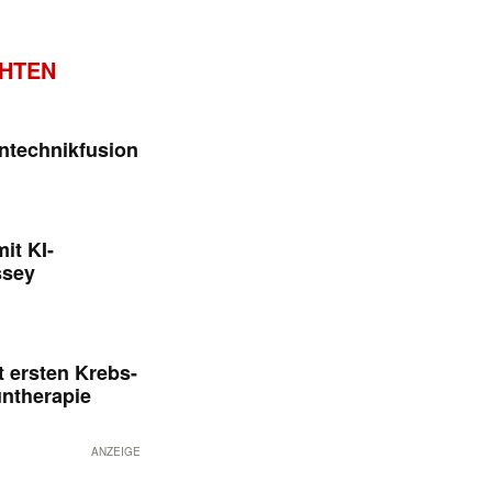
CHTEN
ntechnikfusion
it KI-
ssey
 ersten Krebs-
untherapie
ANZEIGE