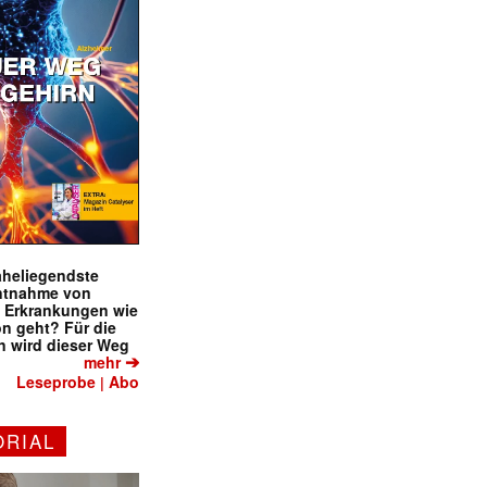
naheliegendste
ntnahme von
f Erkrankungen wie
on geht? Für die
 wird dieser Weg
➔
mehr
Leseprobe
Abo
|
ORIAL