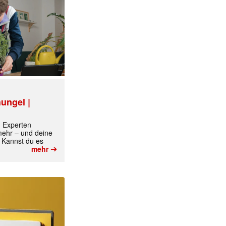
ungel |
m Experten
 mehr – und deine
 Kannst du es
➔
mehr
✕