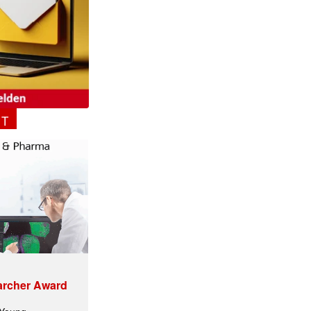
NT
archer Award