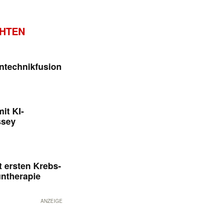
CHTEN
ntechnikfusion
it KI-
ssey
 ersten Krebs-
untherapie
ANZEIGE