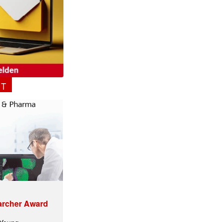
✕
NT
archer Award