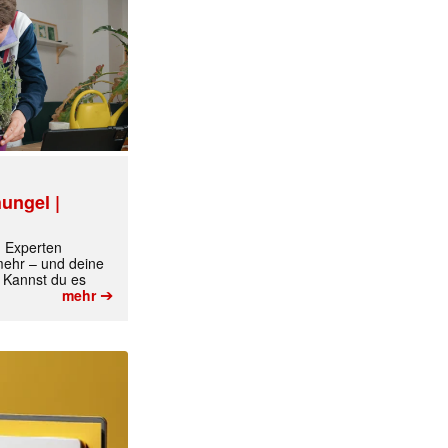
ungel |
m Experten
 mehr – und deine
 Kannst du es
➔
mehr