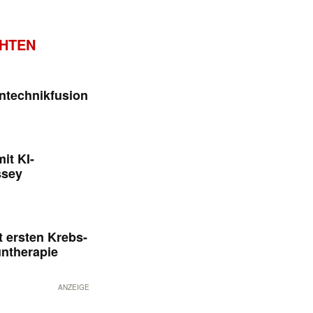
CHTEN
ntechnikfusion
it KI-
ssey
 ersten Krebs-
untherapie
ANZEIGE