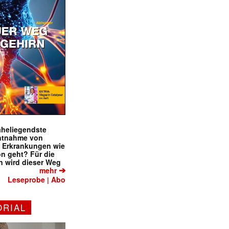
naheliegendste
ntnahme von
f Erkrankungen wie
on geht? Für die
 wird dieser Weg
➔
mehr
Leseprobe
Abo
|
ORIAL