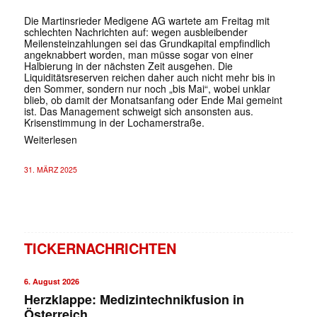
Die Martinsrieder Medigene AG wartete am Freitag mit
schlechten Nachrichten auf: wegen ausbleibender
Meilensteinzahlungen sei das Grundkapital empfindlich
angeknabbert worden, man müsse sogar von einer
Halbierung in der nächsten Zeit ausgehen. Die
Liquiditätsreserven reichen daher auch nicht mehr bis in
den Sommer, sondern nur noch „bis Mai“, wobei unklar
blieb, ob damit der Monatsanfang oder Ende Mai gemeint
ist. Das Management schweigt sich ansonsten aus.
Krisenstimmung in der Lochamerstraße.
Weiterlesen
31. MÄRZ 2025
TICKERNACHRICHTEN
6. August 2026
Herzklappe: Medizintechnikfusion in
Österreich