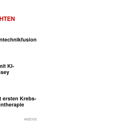
CHTEN
ntechnikfusion
it KI-
ssey
 ersten Krebs-
untherapie
ANZEIGE