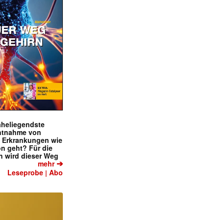
naheliegendste
ntnahme von
f Erkrankungen wie
on geht? Für die
 wird dieser Weg
➔
mehr
Leseprobe
Abo
|