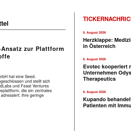
TICKERNACHRI
tel
6. August 2026
Herzklappe: Medizi
in Österreich
Ansatz zur Plattform
offe
6. August 2026
Evotec kooperiert m
Unternehmen Ody
mbH hat eine Seed-
Therapeutics
geschlossen und stellt sich
oodLabs und Feast Ventures
plattform, die ein zentrales
6. August 2026
adressiert: ihre geringe
Kupando behandelt
Patienten mit Imm