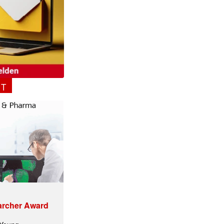
NT
archer Award