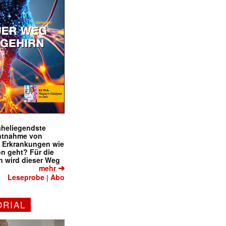
naheliegendste
ntnahme von
f Erkrankungen wie
on geht? Für die
 wird dieser Weg
➔
mehr
Leseprobe
Abo
|
ORIAL