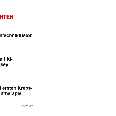
CHTEN
ntechnikfusion
it KI-
ssey
 ersten Krebs-
untherapie
ANZEIGE