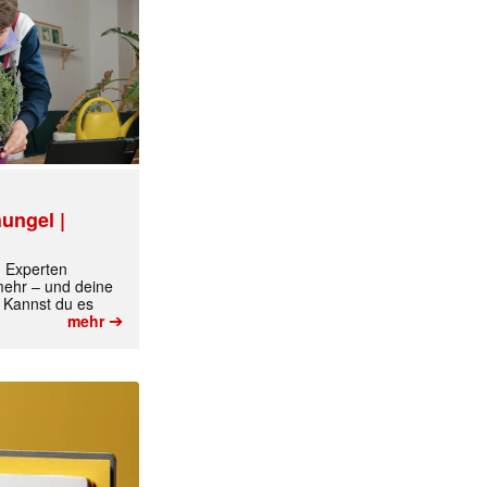
ungel |
m Experten
 mehr – und deine
 Kannst du es
➔
mehr
✕