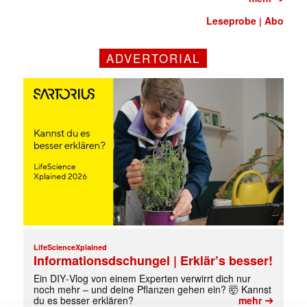
Leseprobe
Abo
|
ADVERTORIAL
Mit dem |transkript-Newsletter
jede Woche aktuell informiert.
E-
Mail
LifeScienceXplained
(erforderlich)
Informationsdschungel | Erklär’s besser!
Ein DIY‑Vlog von einem Experten verwirrt dich nur
noch mehr – und deine Pflanzen gehen ein? 🤯 Kannst
➔
du es besser erklären?
mehr