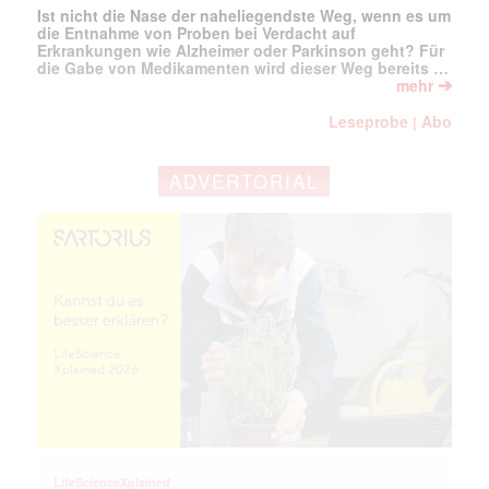
Ist nicht die Nase der naheliegendste Weg, wenn es um
die Entnahme von Proben bei Verdacht auf
Erkrankungen wie Alzheimer oder Parkinson geht? Für
die Gabe von Medikamenten wird dieser Weg bereits …
➔
mehr
Leseprobe
Abo
|
ADVERTORIAL
Mit dem |transkript-Newsletter
jede Woche aktuell informiert.
E-
Mail
(erforderlich)
LifeScienceXplained