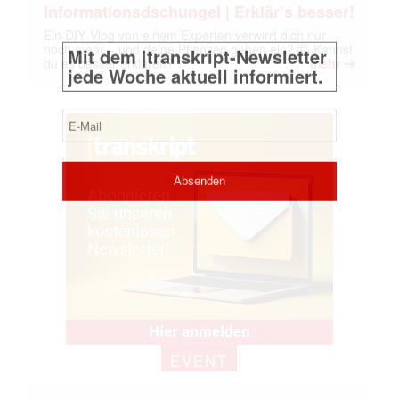
Informationsdschungel | Erklär’s besser!
Ein DIY‑Vlog von einem Experten verwirrt dich nur
noch mehr – und deine Pflanzen gehen ein? 🤯 Kannst
➔
du es besser erklären?
mehr
EVENT