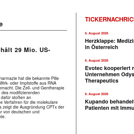
TICKERNACHRI
e
6. August 2026
Herzklappe: Medizi
in Österreich
hält 29 Mio. US-
6. August 2026
Evotec kooperiert m
Unternehmen Ody
harmazie hat die bekannte Pille
Therapeutics
-Wirk- oder Impfstoffe aus RNA
gemacht. Die Zell- und Gentherapie
t des modifizierenden
6. August 2026
 dafür stoßen an
Kupando behandelt
 Verfahren für die molekulare
as zeigt die Ausgründung CPTx der
Patienten mit Imm
ar von deutschen und
te.