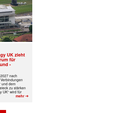
gy UK zieht
trum für
und -
t 2027 nach
 Verbindungen
r und dem
ieck zu stärken
y UK“ wird für
➔
mehr