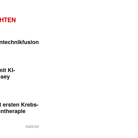
CHTEN
ntechnikfusion
it KI-
ssey
 ersten Krebs-
untherapie
ANZEIGE