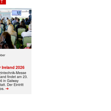
NT
✕
mber
 Ireland 2026
izintechnik-Messe
land findet am 23.
6 in Galway
att. Der Eintritt
➔
los.