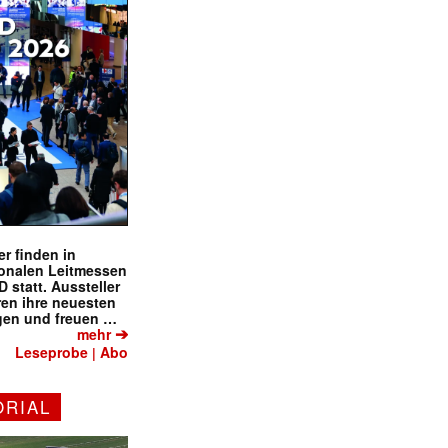
r finden in
ionalen Leitmessen
tatt. Aussteller
eren ihre neuesten
gen und freuen …
➔
mehr
Leseprobe
Abo
|
ORIAL