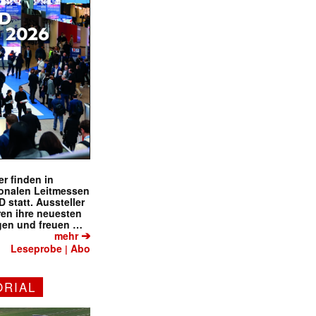
r finden in
ionalen Leitmessen
tatt. Aussteller
eren ihre neuesten
gen und freuen …
➔
mehr
Leseprobe
Abo
|
ORIAL