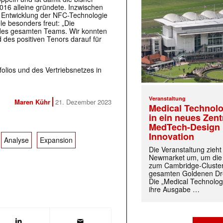
016 alleine gründete. Inzwischen
er Entwicklung der NFC-Technologie
ele besonders freut: „Die
 des gesamten Teams. Wir konnten
 des positiven Tenors darauf für
lios und des Vertriebsnetzes in
Veranstaltung
Maren Kühr
21. Dezember 2023
Medical Technolo
in ein neues Zen
MedTech-Design 
Innovation
Analyse
Expansion
Die Veranstaltung zieh
Newmarket um, um die
zum Cambridge-Cluste
gesamten Goldenen Dre
Die „Medical Technolog
ihre Ausgabe …