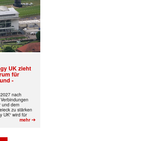
gy UK zieht
trum für
und -
t 2027 nach
 Verbindungen
r und dem
ieck zu stärken
y UK“ wird für
➔
mehr