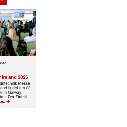
NT
mber
 Ireland 2026
izintechnik-Messe
land findet am 23.
6 in Galway
att. Der Eintritt
➔
los.