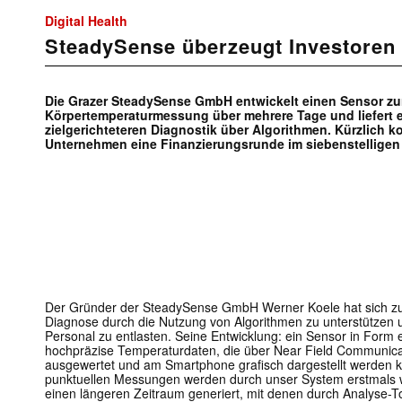
Digital Health
SteadySense überzeugt Investoren
Die Grazer SteadySense GmbH entwickelt einen Sensor zu
Körpertemperaturmessung über mehrere Tage und liefert e
zielgerichteteren Diagnostik über Algorithmen. Kürzlich 
Unternehmen eine Finanzierungsrunde im siebenstelligen
Der Gründer der SteadySense GmbH Werner Koele hat sich zum 
Diagnose durch die Nutzung von Algorithmen zu unterstützen 
Personal zu entlasten. Seine Entwicklung: ein Sensor in Form e
hochpräzise Temperaturdaten, die über Near Field Communica
ausgewertet und am Smartphone grafisch dargestellt werden kö
punktuellen Messungen werden durch unser System erstmals w
einen längeren Zeitraum generiert, mit denen durch Analyse-T