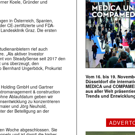
erner Koele, Gründer und
ngen in Österreich, Spanien,
der CE-zertifizierte und FDA-
 Landesklinik Graz. Die ersten
tudienanbietern rief auch
. „Als aktiver Investor
nt von SteadySense seit 2017 den
t uns überzeugt, den
o Bernhard Ungerböck, Prokurist
Vom 16. bis 19. Novembe
Düsseldorf die internat
MEDICA und COMPAMED s
s Holding GmbH und Gartner
aus aller Welt präsenti
ektromanagement & construction
Trends und Entwicklun
ohne Ablaufdatum geben wir
nsentwicklung zu konzentrieren
bmaier und Jörg Neuhold,
er der Beteiligung an der
ADVERT
enen Woche abgeschlossen. Sie
peln und ist damit die bisher