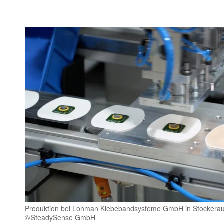
Produktion bei Lohman Klebebandsysteme GmbH in Stockera
SteadySense GmbH