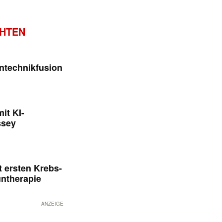
CHTEN
ntechnikfusion
it KI-
ssey
 ersten Krebs-
untherapie
ANZEIGE