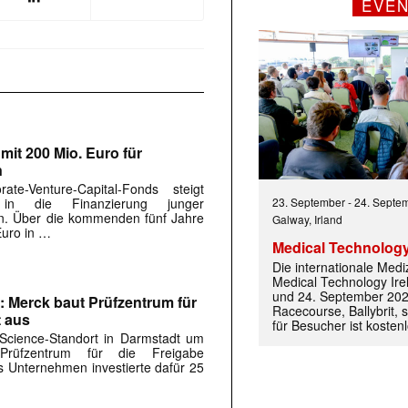
EVE
mit 200 Mio. Euro für
n
e-Venture-Capital-Fonds steigt
23. September
-
24. Septe
 in die Finanzierung junger
n. Über die kommenden fünf Jahre
Galway, Irland
Euro in …
Medical Technology
Die internationale Med
Medical Technology Ire
und 24. September 202
: Merck baut Prüfzentrum für
Racecourse, Ballybrit, st
 aus
für Besucher ist kosten
-Science-Standort in Darmstadt um
-Prüfzentrum für die Freigabe
as Unternehmen investierte dafür 25