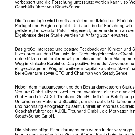
verbessert und die Forschung unterstützt werden kann“, so W
Geschäftsführer von SteadySense.
Die Technologie wird bereits an vielen medizinischen Einrichtu
Portugal und Belgien erprobt. Und auch in der Forschung wird 
gelistete „Temperatur-Patch“ eingesetzt, unter anderem an der
Ergebnisse dieser Studie werden für Anfang 2024 erwartet.
Das große Interesse und positive Feedback von Kliniken und S
Investoren auf den Plan, wie den Technologieinvestor eQventure
unterstützen und forcieren wir gemeinsam mit dem Manageme
Weg in klinische Bereiche. Das positive Echo der Anwender ha
eingeschlagenen Weg mit weiterem Kapital zu unterstützen“, s
bei eQventure sowie CFO und Chairman von SteadySense.
Neben dem Hauptinvestor und den Bestandsinvestoren Situlu
Venture GmbH stiegen zwei neuen Investoren ein: die emc el
GmbH und die AUXIL Treuhand GmbH. „Mit einer Beteiligung 
Unternehmen Ruhe und Stabilität, um sich auf die Unternehme
und nachhaltig erfolgreich zu sein“, umreißen Andreas Schrei
Geschäftsführer der AUXIL Treuhand GmbH, die Motivation hint
SteadySense GmbH.
Die siebenstellige Finanzierungsrunde wurde in der vergang
konnte das ursprüngliche Ziel von Werner Koele beinahe verdop