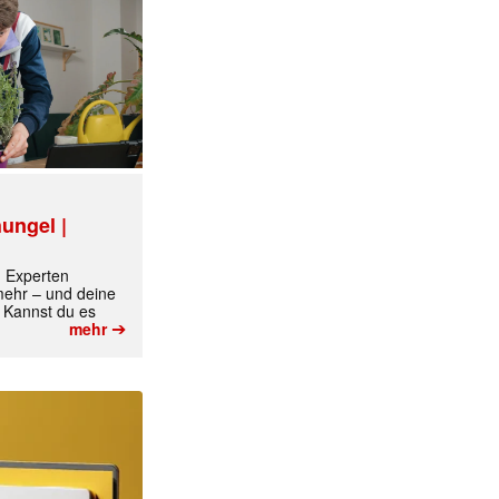
ungel |
m Experten
 mehr – und deine
 Kannst du es
➔
mehr
✕