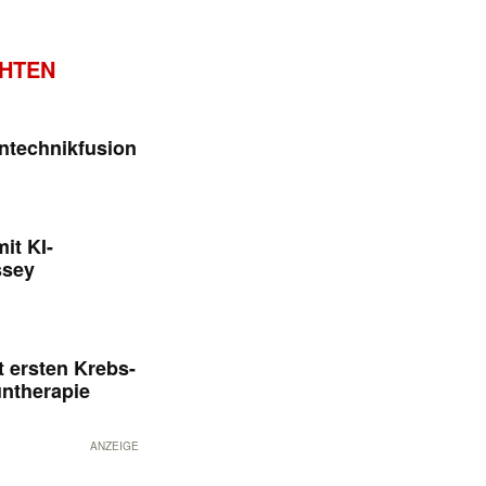
CHTEN
ntechnikfusion
it KI-
ssey
 ersten Krebs-
untherapie
ANZEIGE