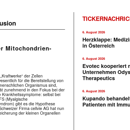
TICKERNACHRI
usion
6. August 2026
Herzklappe: Medizi
in Österreich
der Mitochondrien-
6. August 2026
Evotec kooperiert m
Unternehmen Ody
„Kraftwerke“ der Zellen
Therapeutics
sentlich für die Bereitstellung von
 menschlichen Organismus sind,
ät zunehmend in den Fokus bei der
6. August 2026
e Krankheitssymptome: selbst bei
Kupando behandelt
FS (Myalgische
yndrom) gibt es die Hypothese
Patienten mit Imm
Schweizer Firma cellvie AG hat nun
eicherung der kleinen Organellen