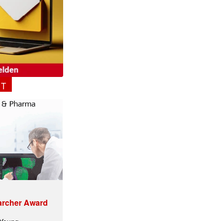
NT
archer Award