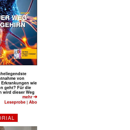
naheliegendste
ntnahme von
f Erkrankungen wie
on geht? Für die
 wird dieser Weg
➔
mehr
Leseprobe
Abo
|
ORIAL