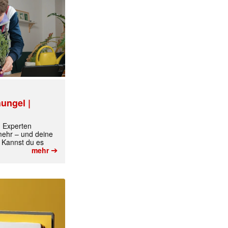
ungel |
✕
m Experten
 mehr – und deine
 Kannst du es
➔
mehr