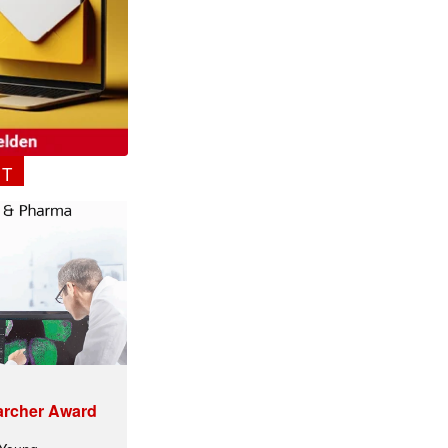
NT
archer Award