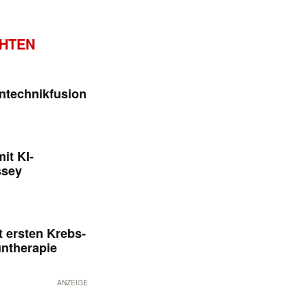
CHTEN
ntechnikfusion
it KI-
ssey
 ersten Krebs-
untherapie
ANZEIGE