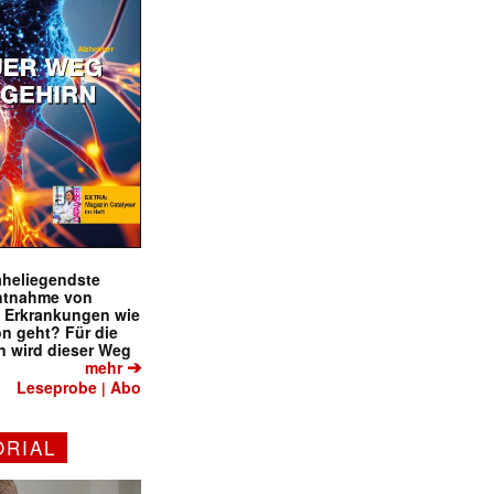
naheliegendste
ntnahme von
f Erkrankungen wie
on geht? Für die
 wird dieser Weg
➔
mehr
Leseprobe
Abo
|
ORIAL