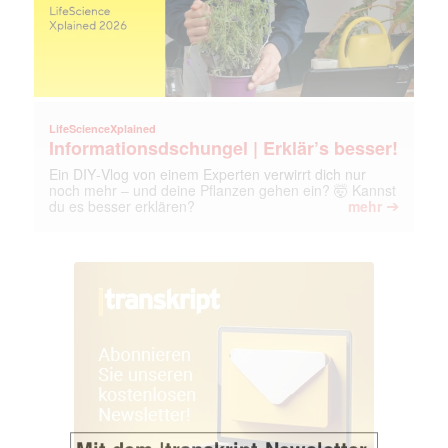
LifeScienceXplained
Informationsdschungel | Erklär’s besser!
Ein DIY‑Vlog von einem Experten verwirrt dich nur
noch mehr – und deine Pflanzen gehen ein? 🤯 Kannst
➔
du es besser erklären?
mehr
Mit dem |transkript-Newsletter
jede Woche aktuell informiert.
E-
Mail
(erforderlich)