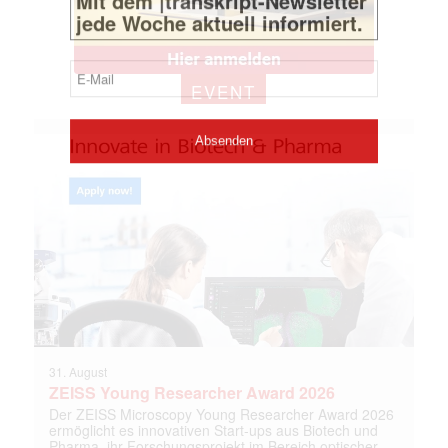
EVENT
31. August
ZEISS Young Researcher Award 2026
Der ZEISS Microscopy Young Researcher Award 2026
ermöglicht es innovativen Start-ups aus Biotech und
Pharma, ihr Forschungsprojekt im Bereich optischer