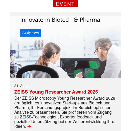
EVENT
31. August
ZEISS Young Researcher Award 2026
Der ZEISS Microscopy Young Researcher Award 2026
ermöglicht es innovativen Start-ups aus Biotech und
Mit dem |transkript-Newsletter
Pharma, ihr Forschungsprojekt im Bereich optischer
jede Woche aktuell informiert.
Analyse zu präsentieren. Sie profitieren vom Zugang
zu ZEISS-Technologien, Expertenfeedback und
gezielter Unterstützung bei der Weiterentwicklung ihrer
E-
➔
Ideen.
Mail