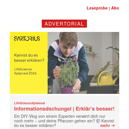
Leseprobe
Abo
|
ADVERTORIAL
LifeScienceXplained
Informationsdschungel | Erklär’s besser!
Ein DIY‑Vlog von einem Experten verwirrt dich nur
noch mehr – und deine Pflanzen gehen ein? 🤯 Kannst
➔
du es besser erklären?
mehr