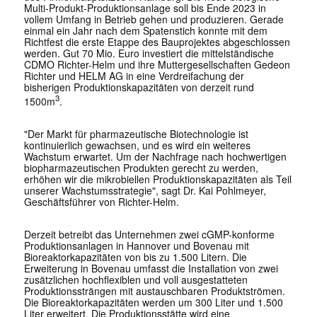
Multi-Produkt-Produktionsanlage soll bis Ende 2023 in
vollem Umfang in Betrieb gehen und produzieren. Gerade
einmal ein Jahr nach dem Spatenstich konnte mit dem
Richtfest die erste Etappe des Bauprojektes abgeschlossen
werden. Gut 70 Mio. Euro investiert die mittelständische
CDMO Richter-Helm und ihre Muttergesellschaften Gedeon
Richter und HELM AG in eine Verdreifachung der
bisherigen Produktionskapazitäten von derzeit rund
3
1500m
.
"Der Markt für pharmazeutische Biotechnologie ist
kontinuierlich gewachsen, und es wird ein weiteres
Wachstum erwartet. Um der Nachfrage nach hochwertigen
biopharmazeutischen Produkten gerecht zu werden,
erhöhen wir die mikrobiellen Produktionskapazitäten als Teil
unserer Wachstumsstrategie", sagt Dr. Kai Pohlmeyer,
Geschäftsführer von Richter-Helm.
Derzeit betreibt das Unternehmen zwei cGMP-konforme
Produktionsanlagen in Hannover und Bovenau mit
Bioreaktorkapazitäten von bis zu 1.500 Litern. Die
Erweiterung in Bovenau umfasst die Installation von zwei
zusätzlichen hochflexiblen und voll ausgestatteten
Produktionssträngen mit austauschbaren Produktströmen.
Die Bioreaktorkapazitäten werden um 300 Liter und 1.500
Liter erweitert. Die Produktionsstätte wird eine