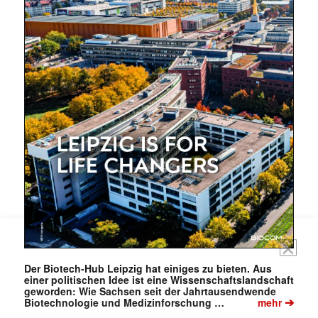
Mit dem |transkript-Newsletter
jede Woche aktuell informiert.
E-
Mail
(erforderlich)
Der Biotech-Hub Leipzig hat einiges zu bieten. Aus
einer politischen Idee ist eine Wissenschaftslandschaft
geworden: Wie Sachsen seit der Jahrtausendwende
➔
Biotechnologie und Medizinforschung …
mehr