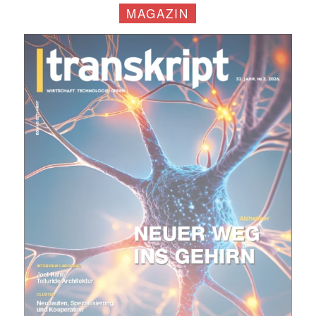
MAGAZIN
Mit dem |transkript-Newsletter
jede Woche aktuell informiert.
E-
Mail
(erforderlich)