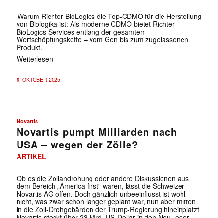
Warum Richter BioLogics die Top-CDMO für die Herstellung
von Biologika ist: Als moderne CDMO bietet Richter
BioLogics Services entlang der gesamtem
Wertschöpfungskette – vom Gen bis zum zugelassenen
Produkt.
Weiterlesen
6. OKTOBER 2025
Novartis
Novartis pumpt Milliarden nach
USA – wegen der Zölle?
ARTIKEL
Ob es die Zollandrohung oder andere Diskussionen aus
dem Bereich „America first“ waren, lässt die Schweizer
Novartis AG offen. Doch gänzlich unbeeinflusst ist wohl
nicht, was zwar schon länger geplant war, nun aber mitten
in die Zoll-Drohgebärden der Trump-Regierung hineinplatzt:
Novartis steckt über 23 Mrd. US-Dollar in den Neu- oder