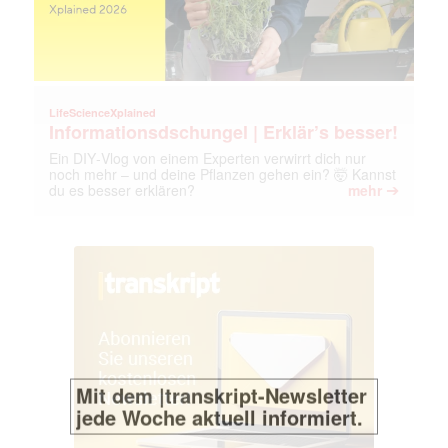
LifeScienceXplained
Informationsdschungel | Erklär’s besser!
Ein DIY‑Vlog von einem Experten verwirrt dich nur
noch mehr – und deine Pflanzen gehen ein? 🤯 Kannst
➔
du es besser erklären?
mehr
Mit dem |transkript-Newsletter
jede Woche aktuell informiert.
E-
Mail
(erforderlich)