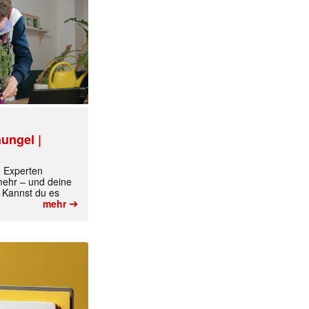
ungel |
m Experten
 mehr – und deine
 Kannst du es
➔
mehr
✕