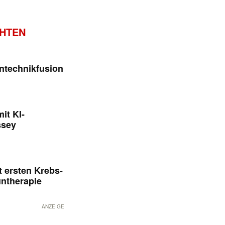
CHTEN
ntechnikfusion
it KI-
ssey
 ersten Krebs-
untherapie
ANZEIGE