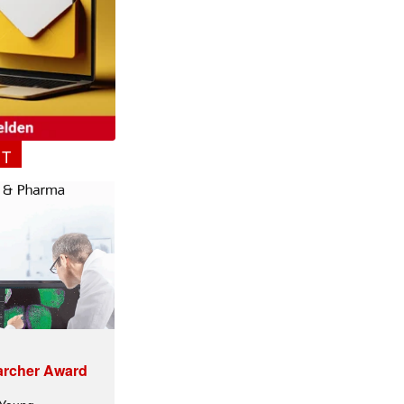
NT
archer Award