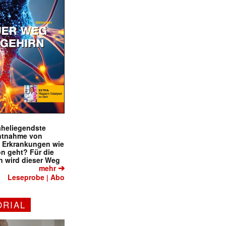
naheliegendste
ntnahme von
f Erkrankungen wie
on geht? Für die
 wird dieser Weg
➔
mehr
Leseprobe
Abo
|
ORIAL