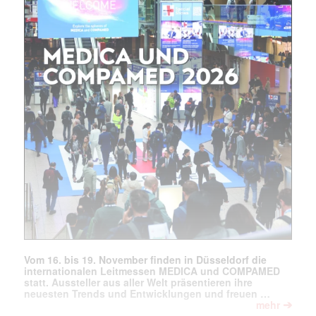
Vom 16. bis 19. November finden in Düsseldorf die
internationalen Leitmessen MEDICA und COMPAMED
statt. Aussteller aus aller Welt präsentieren ihre
neuesten Trends und Entwicklungen und freuen …
➔
mehr