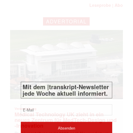
Leseprobe
Abo
|
ADVERTORIAL
Mit dem |transkript-Newsletter
jede Woche aktuell informiert.
E-
Mail
(erforderlich)
Veranstaltung
Medical Technology UK zieht in ein
neues Zentrum für MedTech-Design und
-Innovation