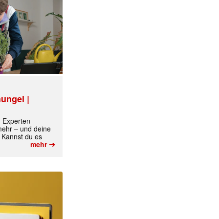
ungel |
m Experten
 mehr – und deine
 Kannst du es
➔
mehr