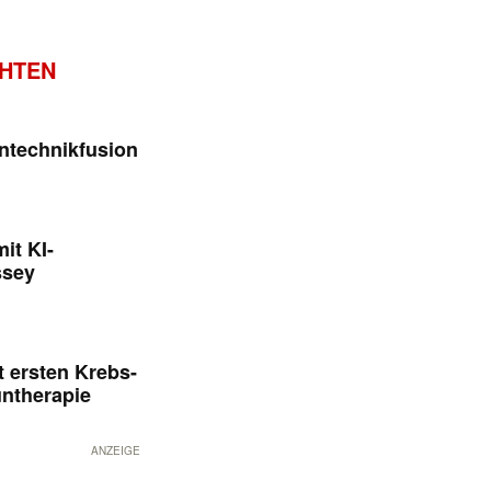
CHTEN
ntechnikfusion
it KI-
ssey
 ersten Krebs-
untherapie
ANZEIGE