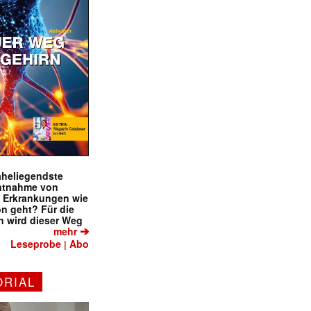
naheliegendste
ntnahme von
f Erkrankungen wie
on geht? Für die
 wird dieser Weg
➔
mehr
Leseprobe
Abo
|
ORIAL
✕