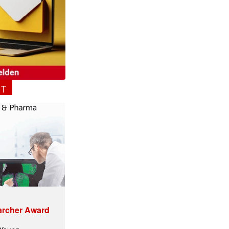
NT
ormiert.
archer Award