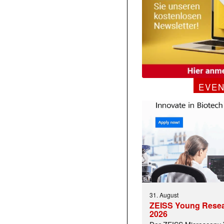
EVE
 |transkript-Newsletter jede Woche aktuell inf
)
31. August
ZEISS Young Rese
2026