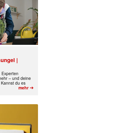
ungel |
m Experten
 mehr – und deine
✕
 Kannst du es
➔
mehr