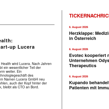
TICKERNACHRI
6. August 2026
Herzklappe: Medizi
in Österreich
alth:
tart-up Lucera
6. August 2026
Evotec kooperiert m
Unternehmen Ody
 Health wird Lucera. Nach Jahren
Therapeutics
 ein wesentlicher Teil der
rm weiter. Ein
chnologiegeschäft des
6. August 2026
dem Namen Lucera GmbH neu
Kupando behandelt
Bohlen, auch der Kopf hinter der
 bleibt als CTO an Bord.
Patienten mit Imm