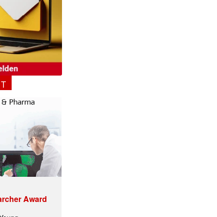
NT
archer Award