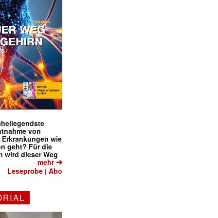
naheliegendste
ntnahme von
f Erkrankungen wie
on geht? Für die
 wird dieser Weg
➔
mehr
Leseprobe
Abo
|
ORIAL