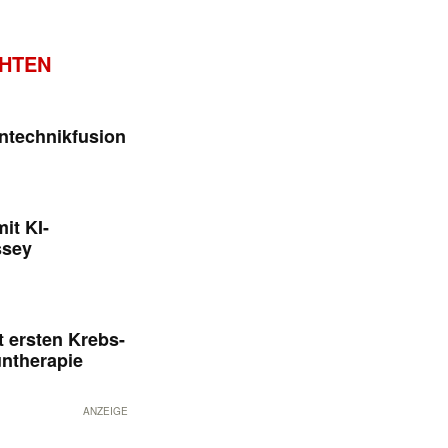
CHTEN
ntechnikfusion
it KI-
ssey
 ersten Krebs-
untherapie
ANZEIGE