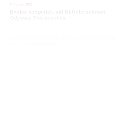
6. August 2026
Evotec kooperiert mit KI-Unternehmen
Odyssey Therapeutics
6. August 2026
Kupando behandelt ersten Krebs-Patienten
mit Immuntherapie
ANZEIGE