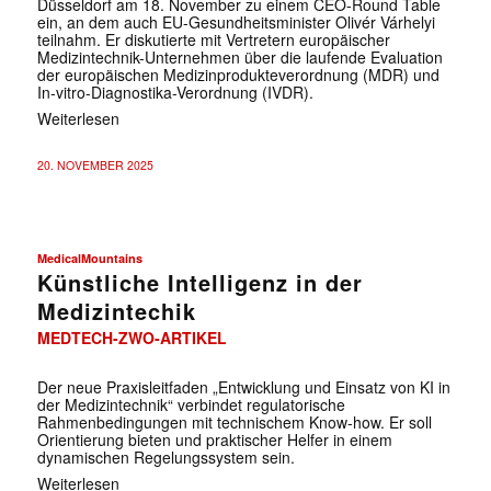
Düsseldorf am 18. November zu einem CEO-Round Table
ein, an dem auch EU-Gesundheitsminister Olivér Várhelyi
teilnahm. Er diskutierte mit Vertretern europäischer
Medizintechnik-Unternehmen über die laufende Evaluation
der europäischen Medizinprodukteverordnung (MDR) und
In-vitro-Diagnostika-Verordnung (IVDR).
Weiterlesen
20. NOVEMBER 2025
MedicalMountains
Künstliche Intelligenz in der
Medizintechik
MEDTECH-ZWO-ARTIKEL
Der neue Praxisleitfaden „Entwicklung und Einsatz von KI in
der Medizintechnik“ verbindet regulatorische
Rahmenbedingungen mit technischem Know-how. Er soll
Orientierung bieten und praktischer Helfer in einem
dynamischen Regelungssystem sein.
Weiterlesen