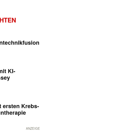
CHTEN
ntechnikfusion
it KI-
ssey
 ersten Krebs-
untherapie
ANZEIGE