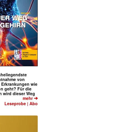
naheliegendste
ntnahme von
f Erkrankungen wie
on geht? Für die
 wird dieser Weg
➔
mehr
Leseprobe
Abo
|