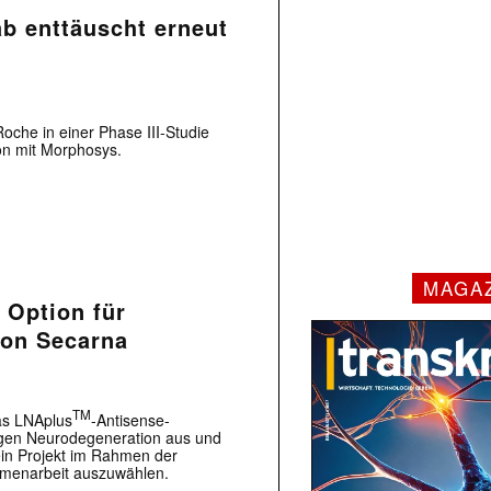
 enttäuscht erneut
Roche in einer Phase III-Studie
on mit Morphosys.
MAGA
 Option für
on Secarna
TM
das LNAplus
-Antisense-
gen Neurodegeneration aus und
ein Projekt im Rahmen der
mmenarbeit auszuwählen.