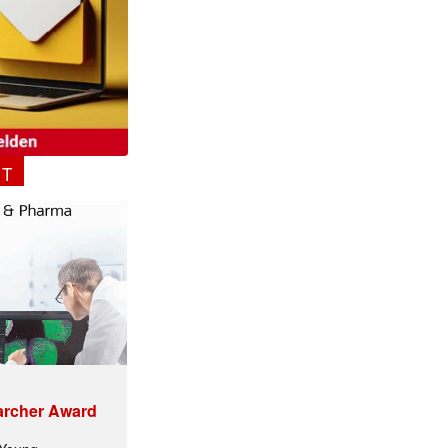
NT
archer Award