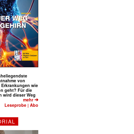
naheliegendste
ntnahme von
f Erkrankungen wie
on geht? Für die
 wird dieser Weg
➔
mehr
Leseprobe
Abo
|
ORIAL