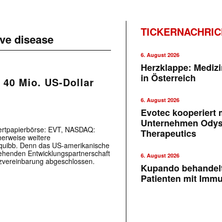
TICKERNACHRI
ve disease
6. August 2026
Herzklappe: Medizi
in Österreich
 40 Mio. US-Dollar
6. August 2026
Evotec kooperiert m
Unternehmen Ody
ertpapierbörse: EVT, NASDAQ:
Therapeutics
herweise weitere
Squibb. Denn das US-amerikanische
ehenden Entwicklungspartnerschaft
6. August 2026
nzvereinbarung abgeschlossen.
Kupando behandelt
Patienten mit Imm