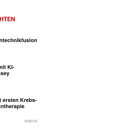
CHTEN
ntechnikfusion
it KI-
ssey
 ersten Krebs-
untherapie
ANZEIGE