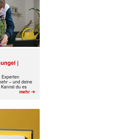
ungel |
m Experten
 mehr – und deine
 Kannst du es
➔
mehr