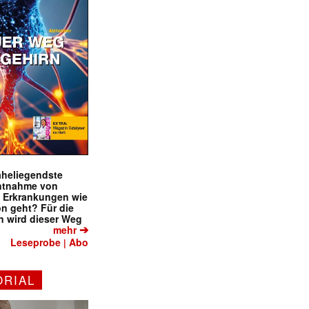
naheliegendste
ntnahme von
f Erkrankungen wie
on geht? Für die
 wird dieser Weg
➔
mehr
Leseprobe
Abo
|
✕
ORIAL