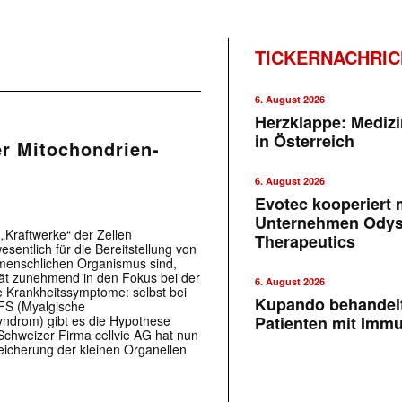
TICKERNACHRI
6. August 2026
Herzklappe: Medizi
in Österreich
der Mitochondrien-
6. August 2026
Evotec kooperiert m
Unternehmen Ody
„Kraftwerke“ der Zellen
Therapeutics
sentlich für die Bereitstellung von
 menschlichen Organismus sind,
ät zunehmend in den Fokus bei der
6. August 2026
e Krankheitssymptome: selbst bei
Kupando behandelt
FS (Myalgische
yndrom) gibt es die Hypothese
Patienten mit Imm
Schweizer Firma cellvie AG hat nun
eicherung der kleinen Organellen