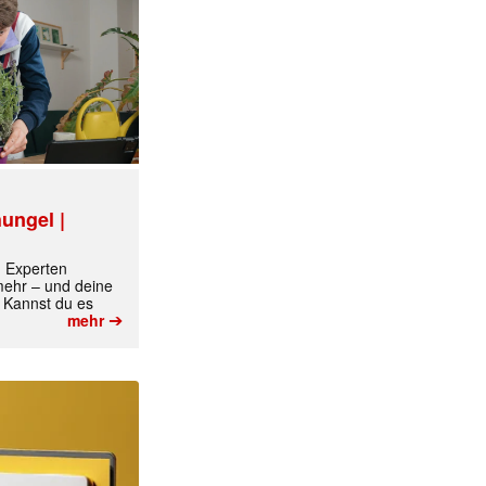
ungel |
m Experten
 mehr – und deine
 Kannst du es
➔
mehr