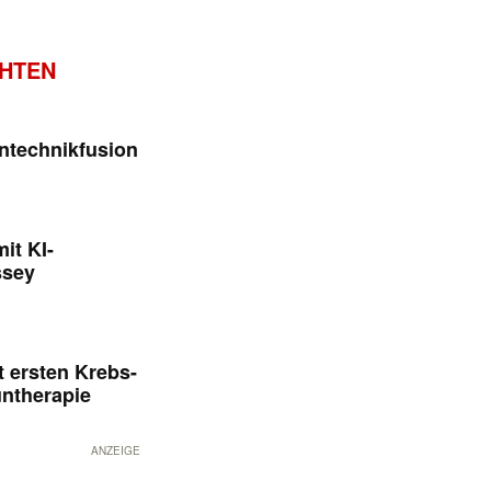
CHTEN
ntechnikfusion
it KI-
ssey
 ersten Krebs-
untherapie
ANZEIGE