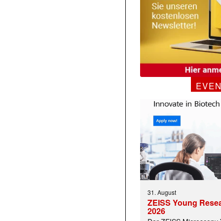
EVE
 |transkript-Newsletter jede Woche aktuell inf
)
31. August
ZEISS Young Rese
2026