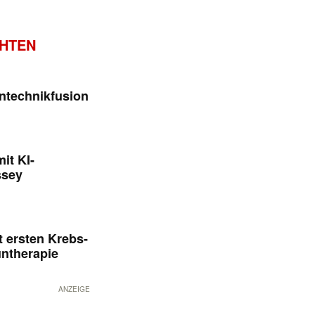
CHTEN
ntechnikfusion
it KI-
ssey
 ersten Krebs-
untherapie
ANZEIGE