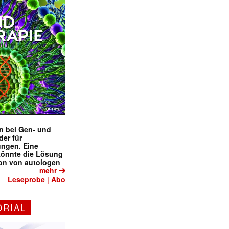
en bei Gen- und
der für
ungen. Eine
könnte die Lösung
ion von autologen
➔
mehr
Leseprobe
Abo
|
ORIAL