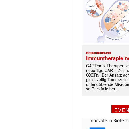
Krebsforschung
Immuntherapie n
CARTemis Therapeutics
neuartige CAR T-Zellth
CXCR5. Der Ansatz adr
gleichzeitig Tumorzelle
unterstützende Mikrou
so Rückfälle bei …
EVE