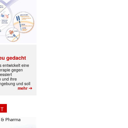
eu gedacht
 entwickelt eine
erapie gegen
essiert
n und ihre
mgebung und soll
➔
mehr
NT