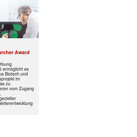
archer Award
 Young
 ermöglicht es
aus Biotech und
projekt im
yse zu
itieren vom Zugang
,
✕
ezielter
Weiterentwicklung