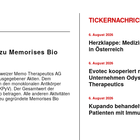
TICKERNACHRI
6. August 2026
Herzklappe: Medizi
in Österreich
zu Memorises Bio
6. August 2026
Evotec kooperiert m
chweizer Memo Therapeutics AG
Unternehmen Ody
 ausgegebener Aktien. Dem
Therapeutics
 den monoklonalen Antikörper
BKPyV). Der Gesamtwert der
 betragen. Alle anderen Aktivitäten
eu gegründete Memorises Bio
6. August 2026
Kupando behandelt
Patienten mit Imm