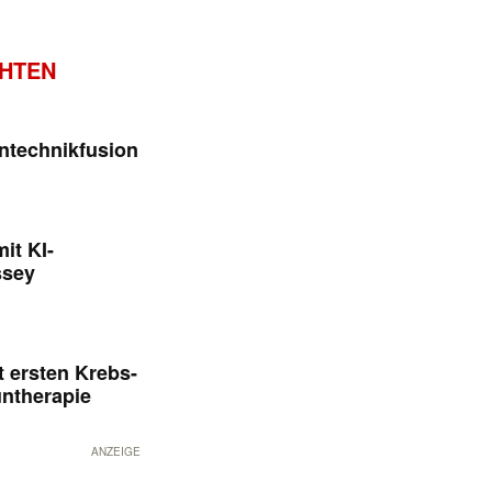
CHTEN
ntechnikfusion
it KI-
ssey
 ersten Krebs-
untherapie
ANZEIGE