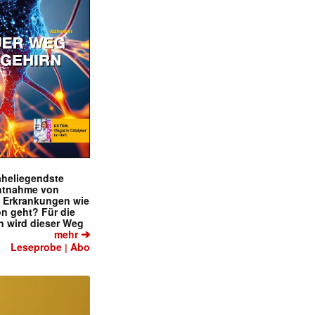
naheliegendste
ntnahme von
f Erkrankungen wie
on geht? Für die
 wird dieser Weg
➔
mehr
Leseprobe
Abo
|