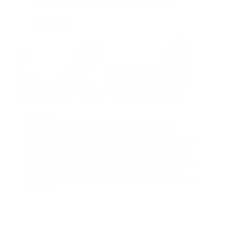
31. August
ZEISS Young Researcher Award 2026
Der ZEISS Microscopy Young Researcher Award 2026
ermöglicht es innovativen Start-ups aus Biotech und
Pharma, ihr Forschungsprojekt im Bereich optischer
Analyse zu präsentieren. Sie profitieren vom Zugang
zu ZEISS-Technologien, Expertenfeedback und
gezielter Unterstützung bei der Weiterentwicklung ihrer
➔
Ideen.