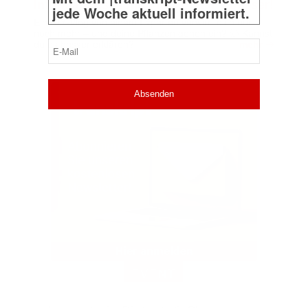
Informationsdschungel | Erklär’s besser!
jede Woche aktuell informiert.
Ein DIY‑Vlog von einem Experten verwirrt dich nur
noch mehr – und deine Pflanzen gehen ein? 🤯 Kannst
➔
E-
du es besser erklären?
mehr
Mail
(erforderlich)
EVENT