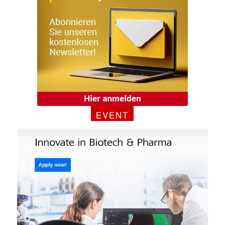
✕
EVENT