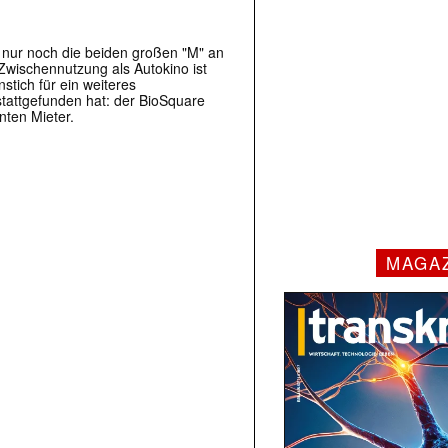
d nur noch die beiden großen "M" an
Zwischennutzung als Autokino ist
stich für ein weiteres
 stattgefunden hat: der BioSquare
nten Mieter.
MAGA