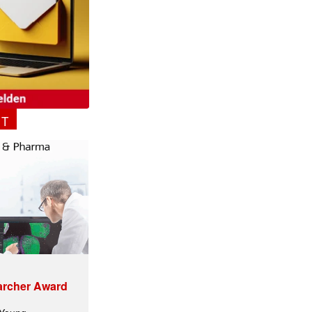
NT
✕
archer Award