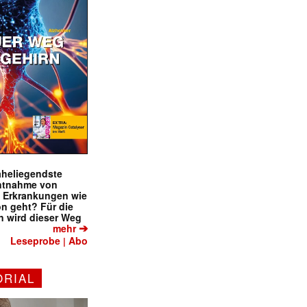
naheliegendste
ntnahme von
f Erkrankungen wie
on geht? Für die
 wird dieser Weg
➔
mehr
Leseprobe
Abo
|
ORIAL