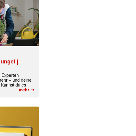
ungel |
m Experten
 mehr – und deine
 Kannst du es
➔
mehr