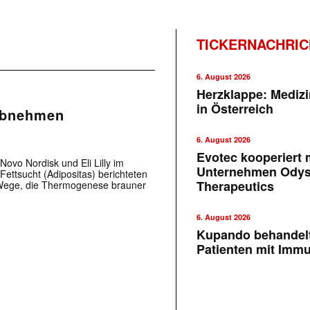
TICKERNACHRI
6. August 2026
Herzklappe: Medizi
in Österreich
 Abnehmen
6. August 2026
Evotec kooperiert m
Novo Nordisk und Eli Lilly im
Unternehmen Ody
ettsucht (Adipositas) berichteten
Therapeutics
Wege, die Thermogenese brauner
6. August 2026
Kupando behandelt
Patienten mit Imm