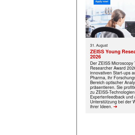
31. August
ZEISS Young Rese
2026
Der ZEISS Microscopy
Researcher Award 2026
innovativen Start-ups 
Pharma, ihr Forschungs
Bereich optischer Anal
präsentieren. Sie prof
zu ZEISS-Technologien
Expertenfeedback und g
Unterstützung bei der 
➔
ihrer Ideen.
 |transkript-Newsletter jede Woche aktuell inf