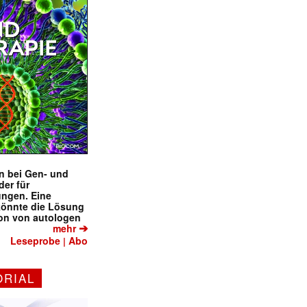
en bei Gen- und
der für
ungen. Eine
könnte die Lösung
ion von autologen
➔
mehr
Leseprobe
Abo
|
ORIAL