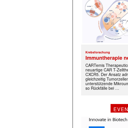
Krebsforschung
Immuntherapie n
CARTemis Therapeutics
neuartige CAR T-Zellth
CXCR5. Der Ansatz adr
gleichzeitig Tumorzelle
unterstützende Mikrou
so Rückfälle bei …
EVE