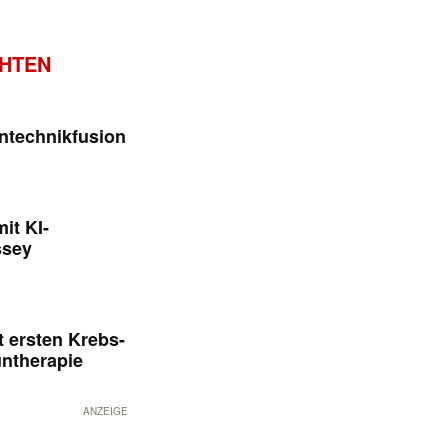
CHTEN
ntechnikfusion
it KI-
ssey
 ersten Krebs-
untherapie
ANZEIGE