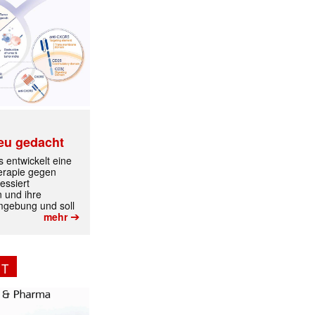
eu gedacht
✕
 entwickelt eine
erapie gegen
essiert
n und ihre
mgebung und soll
➔
mehr
NT