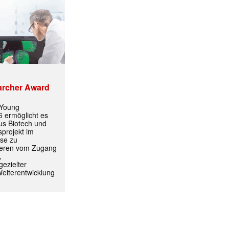
archer Award
 Young
 ermöglicht es
aus Biotech und
projekt im
yse zu
itieren vom Zugang
,
ezielter
Weiterentwicklung
ormiert.