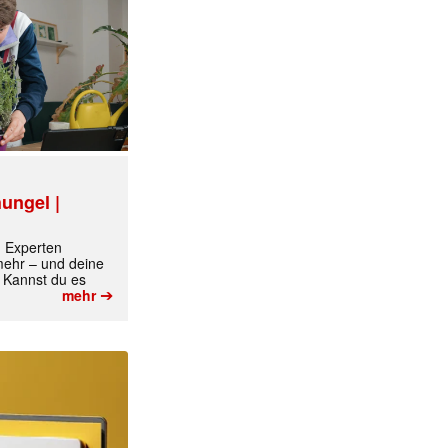
ungel |
m Experten
 mehr – und deine
✕
 Kannst du es
➔
mehr