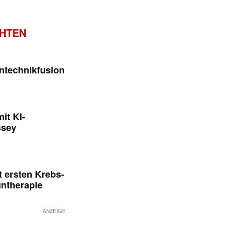
CHTEN
ntechnikfusion
it KI-
ssey
 ersten Krebs-
untherapie
ANZEIGE