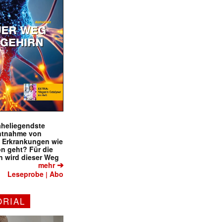
naheliegendste
ntnahme von
f Erkrankungen wie
on geht? Für die
 wird dieser Weg
➔
mehr
Leseprobe
Abo
|
ORIAL