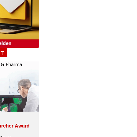
NT
archer Award