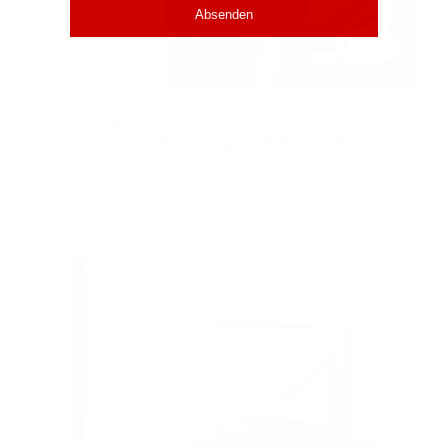
LifeScienceXplained
Informationsdschungel | Erklär’s besser!
Ein DIY‑Vlog von einem Experten verwirrt dich nur
noch mehr – und deine Pflanzen gehen ein? 🤯 Kannst
➔
du es besser erklären?
mehr