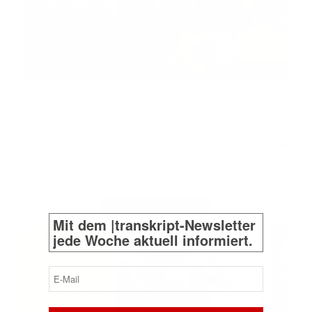
Ist nicht die Nase der naheliegendste Weg, wenn es um
die Entnahme von Proben bei Verdacht auf
Erkrankungen wie Alzheimer oder Parkinson geht? Für
die Gabe von Medikamenten wird dieser Weg bereits …
➔
mehr
Leseprobe
Abo
|
ADVERTORIAL
Mit dem |transkript-Newsletter
jede Woche aktuell informiert.
E-
Mail
(erforderlich)