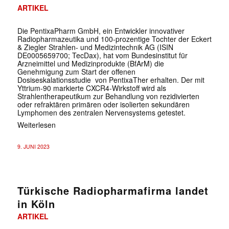
ARTIKEL
Die PentixaPharm GmbH, ein Entwickler innovativer
Radiopharmazeutika und 100-prozentige Tochter der Eckert
& Ziegler Strahlen- und Medizintechnik AG (ISIN
DE0005659700; TecDax), hat vom Bundesinstitut für
Arzneimittel und Medizinprodukte (BfArM) die
Genehmigung zum Start der offenen
Dosiseskalationsstudie von PentixaTher erhalten. Der mit
Yttrium-90 markierte CXCR4-Wirkstoff wird als
Strahlentherapeutikum zur Behandlung von rezidivierten
oder refraktären primären oder isolierten sekundären
Lymphomen des zentralen Nervensystems getestet.
Weiterlesen
9. JUNI 2023
Türkische Radiopharmafirma landet
in Köln
ARTIKEL