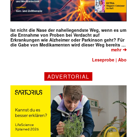
Ist nicht die Nase der naheliegendste Weg, wenn es um
die Entnahme von Proben bei Verdacht auf
Erkrankungen wie Alzheimer oder Parkinson geht? Für
die Gabe von Medikamenten wird dieser Weg bereits …
➔
mehr
✕
Leseprobe
Abo
|
ADVERTORIAL