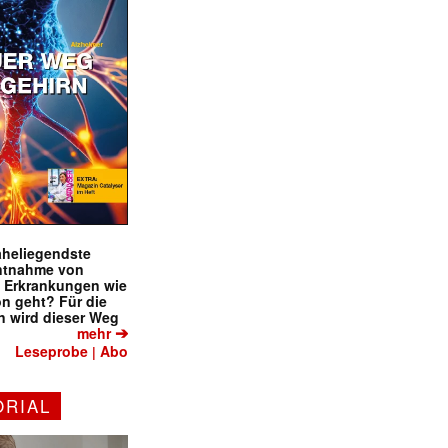
naheliegendste
ntnahme von
f Erkrankungen wie
on geht? Für die
 wird dieser Weg
➔
mehr
Leseprobe
Abo
|
ORIAL