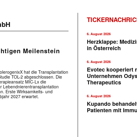
TICKERNACHRI
mbH
6. August 2026
Herzklappe: Medizi
in Österreich
chtigen Meilenstein
6. August 2026
Evotec kooperiert m
lerogenixX hat die Transplantation
Unternehmen Ody
-Studie TOL-2 abgeschlossen. Die
Therapeutics
herapieansatz MIC-Lx die
r Lebendnierentransplantation
nn. Erste Wirksamkeits- und
bjahr 2027 erwartet.
6. August 2026
Kupando behandelt
Patienten mit Imm