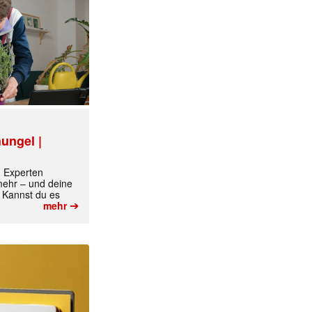
ungel |
m Experten
 mehr – und deine
 Kannst du es
➔
mehr
✕