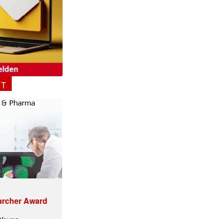
NT
archer Award