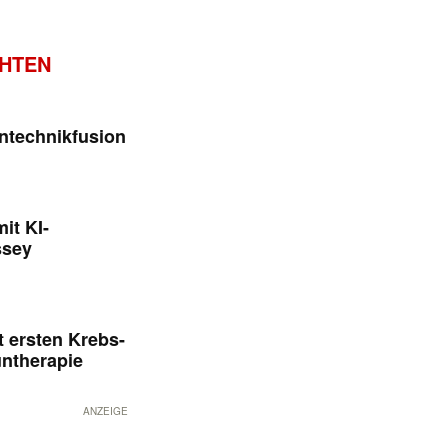
CHTEN
ntechnikfusion
it KI-
ssey
 ersten Krebs-
untherapie
ANZEIGE