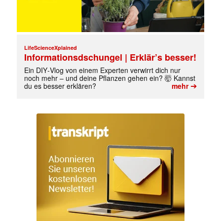
LifeScienceXplained
Informationsdschungel | Erklär’s besser!
Ein DIY‑Vlog von einem Experten verwirrt dich nur
noch mehr – und deine Pflanzen gehen ein? 🤯 Kannst
➔
du es besser erklären?
mehr
Mit dem |transkript-Newsletter
jede Woche aktuell informiert.
E-
Mail
(erforderlich)