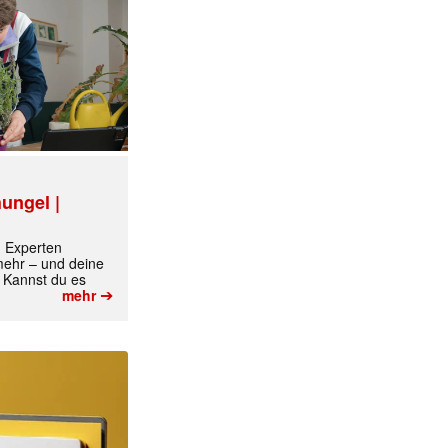
ungel |
m Experten
 mehr – und deine
 Kannst du es
➔
mehr