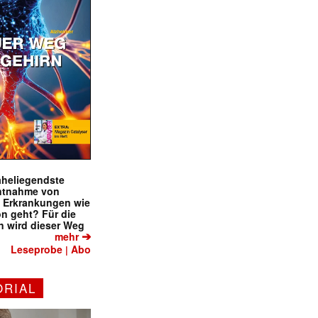
naheliegendste
ntnahme von
f Erkrankungen wie
on geht? Für die
 wird dieser Weg
➔
mehr
Leseprobe
Abo
|
ORIAL