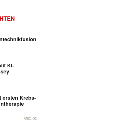
CHTEN
ntechnikfusion
it KI-
ssey
 ersten Krebs-
untherapie
ANZEIGE