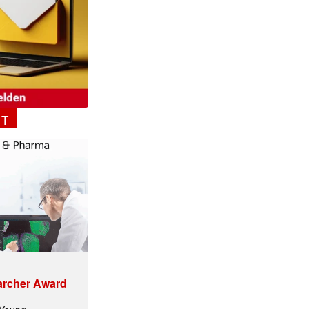
NT
✕
archer Award