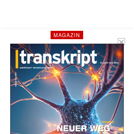
Mit dem |transkript-Newsletter
jede Woche aktuell informiert.
MAGAZIN
E-
Mail
(erforderlich)