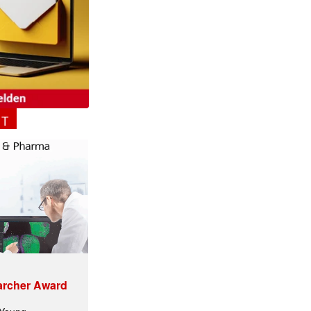
✕
NT
archer Award