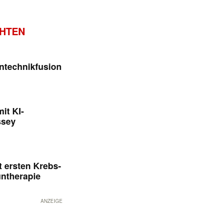
CHTEN
ntechnikfusion
it KI-
ssey
 ersten Krebs-
untherapie
ANZEIGE