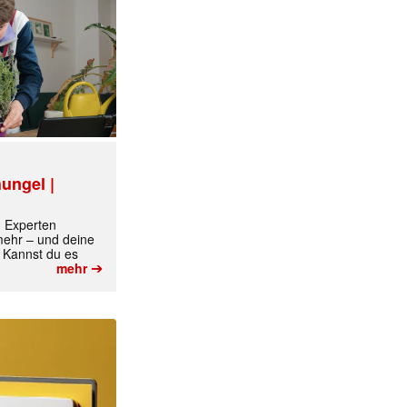
ungel |
m Experten
 mehr – und deine
 Kannst du es
➔
mehr