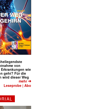
naheliegendste
ntnahme von
f Erkrankungen wie
on geht? Für die
 wird dieser Weg
➔
mehr
Leseprobe
Abo
|
ORIAL