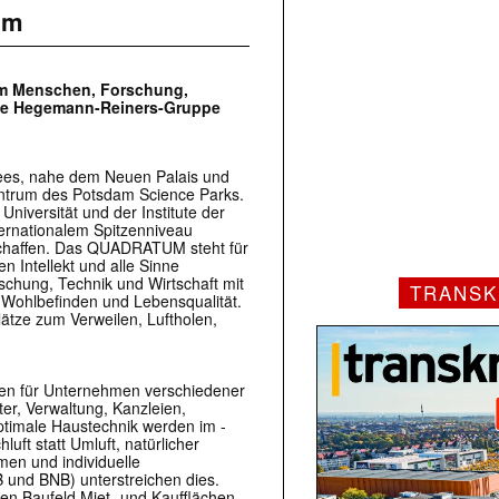
am
em Menschen, Forschung,
 die Hegemann-Reiners-Gruppe
sees, nahe dem Neuen Palais und
trum des Potsdam Science Parks.
iversität und der Institute der
ternationalem Spitzenniveau
schaffen. Das ­QUADRATUM steht für
n Intellekt und alle Sinne
rschung, Technik und Wirtschaft mit
TRANSK
 Wohlbefinden und Lebensqualität.
lätze zum Verweilen, Luftholen,
onen für Unternehmen verschiedener
ter, Verwaltung, Kanzleien,
 optimale Haustechnik werden im ­
ft statt Umluft, natürlicher
men und individuelle
 und BNB) unterstreichen dies.
sten Baufeld Miet- und Kaufflächen