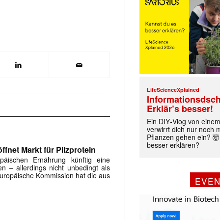
LifeScienceXplained
Informationsdsch
Erklär’s besser!
Ein DIY‑Vlog von eine
verwirrt dich nur noch
Pflanzen gehen ein? 🤯
besser erklären?
fnet Markt für Pilzprotein
päischen Ernährung künftig eine
en – allerdings nicht unbedingt als
 Europäische Kommission hat die aus
EVE