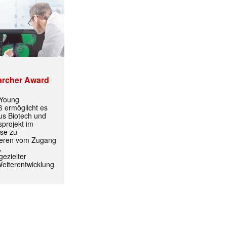
archer Award
 Young
 ermöglicht es
aus Biotech und
projekt im
yse zu
ormiert.
itieren vom Zugang
,
ezielter
Weiterentwicklung