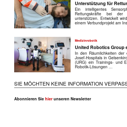
Unterstützung für Rettu
Ein intelligentes Sensorp
Rettungskräfte bei der 
unterstützen. Entwickelt w
einem Verbundprojekt am Ins
Medizinrobotik
United Robotics Group e
In den Räumlichkeiten der e
Josef-Hospitals in Gelsenki
(URG) ein Trainings- und En
Robotik-Lösungen …
Mit dem
SIE MÖCHTEN KEINE INFORMATION VERPAS
E-
Mail
Abonnieren Sie
hier
unseren Newsletter
(erforderlich