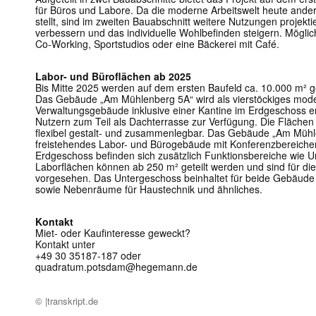
für Büros und Labore. Da die moderne Arbeitswelt heute ande
stellt, sind im zweiten Bauabschnitt weitere Nutzungen projekt
verbessern und das individuelle Wohlbefinden steigern. Mögli
Co-Working, Sportstudios oder eine Bäckerei mit Café.
Labor- und Büroflächen ab 2025
Bis Mitte 2025 werden auf dem ersten Baufeld ca. 10.000 m² ge
Das Gebäude „Am Mühlenberg 5A“ wird als vierstöckiges mod
Verwaltungsgebäude inklusive einer Kantine im Erdgeschoss er
Nutzern zum Teil als Dachterrasse zur Verfügung. Die Flächen
flexibel gestalt- und zusammenlegbar. Das Gebäude „Am Mühl
freistehendes Labor- und Bürogebäude mit Konferenzbereichen
Erdgeschoss befinden sich zusätzlich Funktionsbereiche wie 
Laborflächen können ab 250 m² geteilt werden und sind für die
vorgesehen. Das Untergeschoss beinhaltet für beide Gebäude 
sowie Nebenräume für Haustechnik und ähnliches.
Kontakt
Miet- oder Kaufinteresse geweckt?
Kontakt unter
+49 30 35187-187 oder
quadratum.potsdam@hegemann.de
© |transkript.de