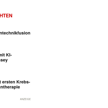
CHTEN
ntechnikfusion
it KI-
ssey
 ersten Krebs-
untherapie
ANZEIGE