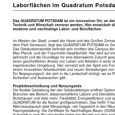
Laborflächen im Quadratum Potsd
Das QUADRATUM POTSDAM ist ein innovativer Ort, an d
Technik und Wirtschaft vernetzt werden. Hier entwickelt
moderne und nachhaltige Labor- und Büroflächen.
Im Westen der Stadt, unweit der Havel und des Großen Zern
dem Park Sanssouci, liegt das QUADRATUM POTSDAM im Zen
Das Gebäudeensemble befindet sich inmitten des Campus der Un
Max-Planck- und der Fraunhofer-Gesellschaft. Hier wird auf in
geforscht und die Grundlage für eine lebenswerte Zukunft ge
einen ganzheitlichen Ansatz von Leben und Arbeiten in einer de
inspirierenden Umgebung. Hier vernetzt sich der Spirit von Fo
einem innovativen Arbeitsumfeld und neuen Vorstellungen von
Ein Begegnungsort, der sich in die Landschaft einfügt, wo es P
Auftanken und Austauschen gibt.
Projektbeschreibung und Nutzungsmix
Die flexible Gestaltung der vier Gebäudekörper eröffnet Opti
Branchen wie Biotech, wissenschaftliche Labore und Dienstleis
Ärztehäuser und viele mehr. Flexibilität, Energieeffizienz und
QUADRATUM für die Nutzer großgeschrieben. Das heißt: Frischlu
Wärmeaustausch statt Klimaanlage, viel Tageslicht in den Räu
Raumgestaltung. Die Zertifikate für Nachhaltiges Bauen (DGNB
Aufgeteilt in zwei Bauabschnitte bietet das Projekt auf dem er