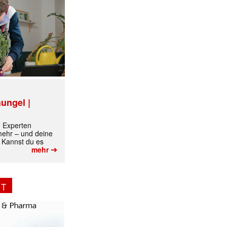
✕
ungel |
m Experten
 mehr – und deine
 Kannst du es
➔
mehr
NT