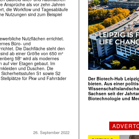
re Ansprüche als vor zehn Jahren
iert, die Workflow und Tagesabläufe
che Nutzungen sind zum Beispiel
werbliche Nutzflächen errichtet.
ernes Büro- und
richtet. Die Dachfläche steht den
 sind ab einer Größe von 650 m²
enberg 5B“ wird als modernes
 auf vier Etagen gebaut. Im
Umkleiden und Duschen. Die
 Sicherheitsstufen S1 sowie S2
Stellplätze für Pkw und Fahrräder
Der Biotech-Hub Leipzig
bieten. Aus einer politi
Wissenschaftslandscha
Sachsen seit der Jahr
Biotechnologie und Me
ADVERT
26. September 2022