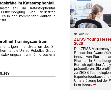
ngskräfte im Katastrophenfall
flaster soll im Katastrophenfall
Erstversorgung von Verletzten
ird es in den kommenden Jahren in
titut …
31. August
ZEISS Young Rese
röffnet Trainingszentrum
2026
hemaligen Intensivstation des St.
Der ZEISS Microscopy
rchen hat die United Robotics Group
Researcher Award 2026
twicklungszentrum für KI-basierte
innovativen Start-ups 
Pharma, ihr Forschungs
Bereich optischer Anal
 |transkript-Newsletter jede Woche aktuell inf
präsentieren. Sie prof
SEN?
zu ZEISS-Technologien
Expertenfeedback und g
Unterstützung bei der 
➔
ihrer Ideen.
)