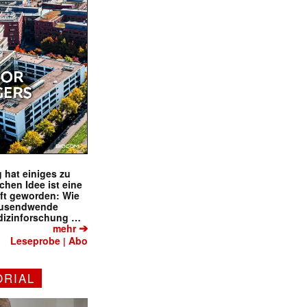
 hat einiges zu
schen Idee ist eine
ft geworden: Wie
tausendwende
dizinforschung …
➔
mehr
Leseprobe
Abo
|
ORIAL