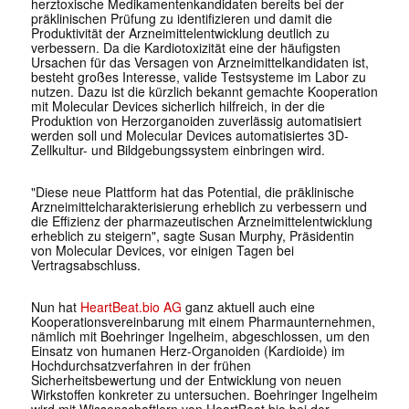
herztoxische Medikamentenkandidaten bereits bei der
präklinischen Prüfung zu identifizieren und damit die
Produktivität der Arzneimittelentwicklung deutlich zu
verbessern. Da die Kardiotoxizität eine der häufigsten
Ursachen für das Versagen von Arzneimittelkandidaten ist,
besteht großes Interesse, valide Testsysteme im Labor zu
nutzen. Dazu ist die kürzlich bekannt gemachte Kooperation
mit Molecular Devices sicherlich hilfreich, in der die
Produktion von Herzorganoiden zuverlässig automatisiert
werden soll und Molecular Devices automatisiertes 3D-
Zellkultur- und Bildgebungssystem einbringen wird.
"Diese neue Plattform hat das Potential, die präklinische
Arzneimittelcharakterisierung erheblich zu verbessern und
die Effizienz der pharmazeutischen Arzneimittelentwicklung
erheblich zu steigern", sagte Susan Murphy, Präsidentin
von Molecular Devices, vor einigen Tagen bei
Vertragsabschluss.
Nun hat
HeartBeat.bio AG
ganz aktuell auch eine
Kooperationsvereinbarung mit einem Pharmaunternehmen,
nämlich mit Boehringer Ingelheim, abgeschlossen, um den
Einsatz von humanen Herz-Organoiden (Kardioide) im
Hochdurchsatzverfahren in der frühen
Sicherheitsbewertung und der Entwicklung von neuen
Wirkstoffen konkreter zu untersuchen. Boehringer Ingelheim