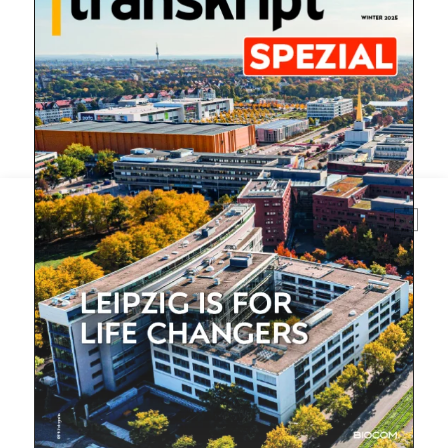
Mit dem |transkript-Newsletter
jede Woche aktuell informiert.
E-
Mail
(erforderlich)