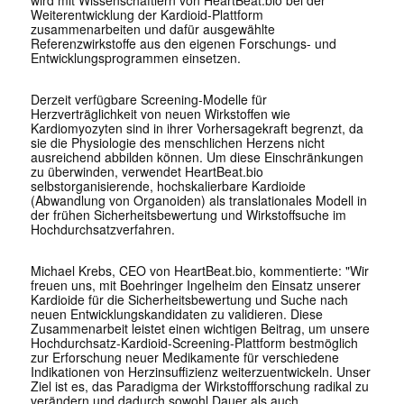
wird mit Wissenschaftlern von HeartBeat.bio bei der
Weiterentwicklung der Kardioid-Plattform
zusammenarbeiten und dafür ausgewählte
Referenzwirkstoffe aus den eigenen Forschungs- und
Entwicklungsprogrammen einsetzen.
Derzeit verfügbare Screening-Modelle für
Herzverträglichkeit von neuen Wirkstoffen wie
Kardiomyozyten sind in ihrer Vorhersagekraft begrenzt, da
sie die Physiologie des menschlichen Herzens nicht
ausreichend abbilden können. Um diese Einschränkungen
zu überwinden, verwendet HeartBeat.bio
selbstorganisierende, hochskalierbare Kardioide
(Abwandlung von Organoiden) als translationales Modell in
der frühen Sicherheitsbewertung und Wirkstoffsuche im
Hochdurchsatzverfahren.
Michael Krebs, CEO von HeartBeat.bio, kommentierte: "Wir
freuen uns, mit Boehringer Ingelheim den Einsatz unserer
Kardioide für die Sicherheitsbewertung und Suche nach
neuen Entwicklungskandidaten zu validieren. Diese
Zusammenarbeit leistet einen wichtigen Beitrag, um unsere
Hochdurchsatz-Kardioid-Screening-Plattform bestmöglich
zur Erforschung neuer Medikamente für verschiedene
Indikationen von Herzinsuffizienz weiterzuentwickeln. Unser
Ziel ist es, das Paradigma der Wirkstoffforschung radikal zu
verändern und dadurch sowohl Dauer als auch