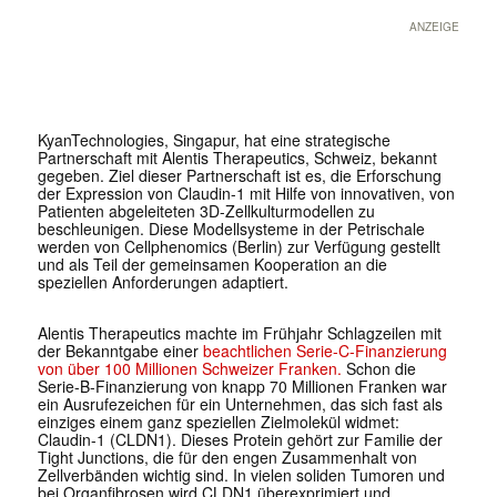
ANZEIGE
KyanTechnologies, Singapur, hat eine strategische
Partnerschaft mit Alentis Therapeutics, Schweiz, bekannt
gegeben. Ziel dieser Partnerschaft ist es, die Erforschung
der Expression von Claudin-1 mit Hilfe von innovativen, von
Patienten abgeleiteten 3D-Zellkulturmodellen zu
beschleunigen. Diese Modellsysteme in der Petrischale
werden von Cellphenomics (Berlin) zur Verfügung gestellt
und als Teil der gemeinsamen Kooperation an die
speziellen Anforderungen adaptiert.
Alentis Therapeutics machte im Frühjahr Schlagzeilen mit
der Bekanntgabe einer
beachtlichen Serie-C-Finanzierung
von über 100 Millionen Schweizer Franken.
Schon die
Serie-B-Finanzierung von knapp 70 Millionen Franken war
ein Ausrufezeichen für ein Unternehmen, das sich fast als
einziges einem ganz speziellen Zielmolekül widmet:
Claudin-1 (CLDN1). Dieses Protein gehört zur Familie der
Tight Junctions, die für den engen Zusammenhalt von
Zellverbänden wichtig sind. In vielen soliden Tumoren und
bei Organfibrosen wird CLDN1 überexprimiert und