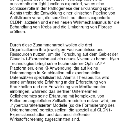
ausserhalb der tight junctions exponiert, wo es eine
Schlüsselrolle in der Pathogenese der Erkrankung spielt.
Alentis treibt die Entwicklung einer klinischen Pipeline von
Antikörpern voran, die spezifisch auf dieses exponierte
CLDN1 abzielen und einen neuen Wirkmechanismus für die
Behandlung von Krebs und die Umkehrung von Fibrose
eröffnen.
Durch diese Zusammenarbeit wollen die drei
Organisationen ihre jeweiligen Fachkenntnisse und
Ressourcen nutzen, um die Forschung auf dem Gebiet der
Claudin-1-Expression auf ein neues Niveau zu heben. Kyan
Technologies bringt seine hochmoderne Optim.AI™-
Plattform ein, eine KI-Anwendung, die auf kleine
Datenmengen in Kombination mit experimentellen
Datensätzen spezialisiert ist. Alentis Therapeutics wird
seine umfassende Erfahrung in der Erforschung von
Krankheiten und der Entwicklung von Medikamenten
einbringen, während das Berliner Unternehmen
Cellphenomics seine Erfahrung mit komplexen, von
Patienten abgeleiteten Zellkulturmodellen nutzen wird, um
„hypercharakterisierte“ Modelle (so die Formulierung des
Unternehmens) bereitzustellen, die speziell auf CLDN1-
Expressionsstudien und das anschließende
Wirkstoffscreening zugeschnitten sind.