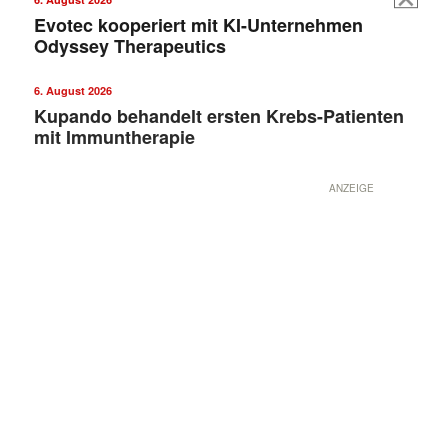
Evotec kooperiert mit KI-Unternehmen
Odyssey Therapeutics
6. August 2026
Kupando behandelt ersten Krebs-Patienten
mit Immuntherapie
ANZEIGE
Mit dem |transkript-Newsletter
jede Woche aktuell informiert.
E-
Mail