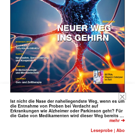
Mit dem |transkript-Newsletter
jede Woche aktuell informiert.
E-
Mail
Ist nicht die Nase der naheliegendste Weg, wenn es um
(erforderlich)
die Entnahme von Proben bei Verdacht auf
Erkrankungen wie Alzheimer oder Parkinson geht? Für
die Gabe von Medikamenten wird dieser Weg bereits …
➔
mehr
Leseprobe
Abo
|