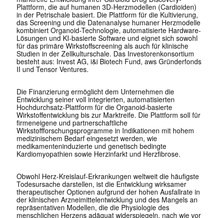
Plattform, die auf humanen 3D-Herzmodellen (Cardioiden)
in der Petrischale basiert. Die Plattform für die Kultivierung,
das Screening und die Datenanalyse humaner Herzmodelle
kombiniert Organoid-Technologie, automatisierte Hardware-
Lösungen und KI-basierte Software und eignet sich sowohl
für das primäre Wirkstoffscreening als auch für klinische
Studien in der Zellkulturschale. Das Investorenkonsortium
besteht aus: Invest AG, i&i Biotech Fund, aws Gründerfonds
II und Tensor Ventures.
Die Finanzierung ermöglicht dem Unternehmen die
Entwicklung seiner voll integrierten, automatisierten
Hochdurchsatz-Plattform für die Organoid-basierte
Wirkstoffentwicklung bis zur Marktreife. Die Plattform soll für
firmeneigene und partnerschaftliche
Wirkstoffforschungsprogramme in Indikationen mit hohem
medizinischem Bedarf eingesetzt werden, wie
medikamenteninduzierte und genetisch bedingte
Kardiomyopathien sowie Herzinfarkt und Herzfibrose.
Obwohl Herz-Kreislauf-Erkrankungen weltweit die häufigste
Todesursache darstellen, ist die Entwicklung wirksamer
therapeutischer Optionen aufgrund der hohen Ausfallrate in
der klinischen Arzneimittelentwicklung und des Mangels an
repräsentativen Modellen, die die Physiologie des
menschlichen Herzens adäquat widerspiegeln, nach wie vor