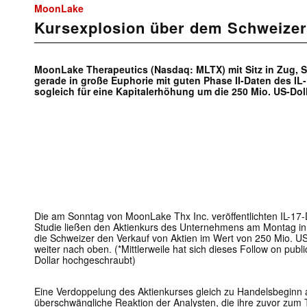
MoonLake
Kursexplosion über dem Schweize
MoonLake Therapeutics (Nasdaq: MLTX) mit Sitz in Zug, S
gerade in große Euphorie mit guten Phase II-Daten des IL-
sogleich für eine Kapitalerhöhung um die 250 Mio. US-Dolla
Die am Sonntag von MoonLake Thx Inc. veröffentlichten IL-17-D
Studie ließen den Aktienkurs des Unternehmens am Montag in
die Schweizer den Verkauf von Aktien im Wert von 250 Mio. US-
weiter nach oben. (*Mittlerweile hat sich dieses Follow on publi
Dollar hochgeschraubt)
Eine Verdoppelung des Aktienkurses gleich zu Handelsbeginn
überschwängliche Reaktion der Analysten, die ihre zuvor zum 