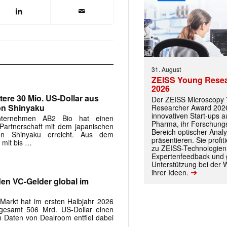
31. August
ZEISS Young Rese
2026
tere 30 Mio. US-Dollar aus
Der ZEISS Microscopy
on Shinyaku
Researcher Award 2026
innovativen Start-ups 
Unternehmen AB2 Bio hat einen
Pharma, ihr Forschungs
 Partnerschaft mit dem japanischen
Bereich optischer Anal
on Shinyaku erreicht. Aus dem
präsentieren. Sie prof
 mit bis …
zu ZEISS-Technologien
Expertenfeedback und g
 |transkript-Newsletter jede Woche aktuell inf
Unterstützung bei der 
➔
ihrer Ideen.
rden VC-Gelder global im
)
-Markt hat im ersten Halbjahr 2026
sgesamt 506 Mrd. US-Dollar einen
 Daten von Dealroom entfiel dabei