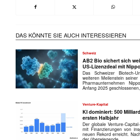
DAS KÖNNTE SIE AUCH INTERESSIEREN
Schweiz
AB2 Bio sichert sich wei
US-Lizenzdeal mit Nipp
Das Schweizer Biotech-
weiteren Meilenstein seiner
Pharmaunternehmen Nipp
Anfang 2025 geschlossenen,
Mit dem
Venture-Kapital
KI dominiert: 500 Millia
E-
ersten Halbjahr
Mail
(erforderlich
Der globale Venture-Capital
mit Finanzierungen von in
neuen Rekord erreicht. Nach
der überwiegende …