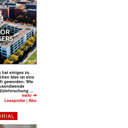
 hat einiges zu
schen Idee ist eine
ft geworden: Wie
tausendwende
dizinforschung …
➔
mehr
Leseprobe
Abo
|
ORIAL