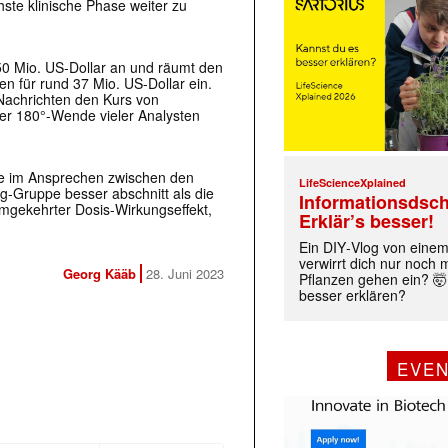
ste klinische Phase weiter zu
50 Mio. US-Dollar an und räumt den
en für rund 37 Mio. US-Dollar ein.
 Nachrichten den Kurs von
er 180°-Wende vieler Analysten
ede im Ansprechen zwischen den
LifeScienceXplained
-Gruppe besser abschnitt als die
Informationsdsch
mgekehrter Dosis-Wirkungseffekt,
Erklär’s besser!
Ein DIY‑Vlog von eine
verwirrt dich nur noch
Georg Kääb
28. Juni 2023
Pflanzen gehen ein? 🤯
besser erklären?
EVE