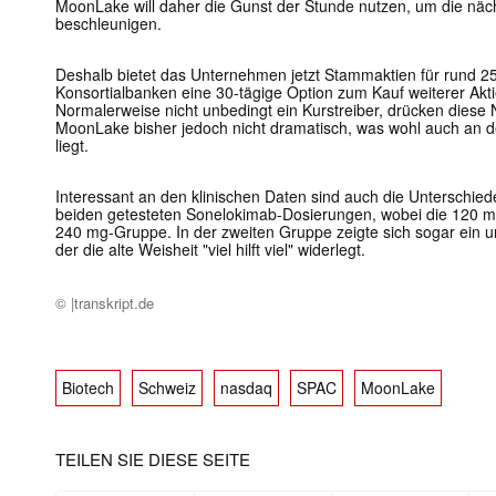
MoonLake will daher die Gunst der Stunde nutzen, um die näch
beschleunigen.
Deshalb bietet das Unternehmen jetzt Stammaktien für rund 2
Konsortialbanken eine 30-tägige Option zum Kauf weiterer Akti
Normalerweise nicht unbedingt ein Kurstreiber, drücken diese
MoonLake bisher jedoch nicht dramatisch, was wohl auch an d
liegt.
Interessant an den klinischen Daten sind auch die Unterschi
beiden getesteten Sonelokimab-Dosierungen, wobei die 120 mg
240 mg-Gruppe. In der zweiten Gruppe zeigte sich sogar ein u
der die alte Weisheit "viel hilft viel" widerlegt.
© |transkript.de
Biotech
Schweiz
nasdaq
SPAC
MoonLake
TEILEN SIE DIESE SEITE