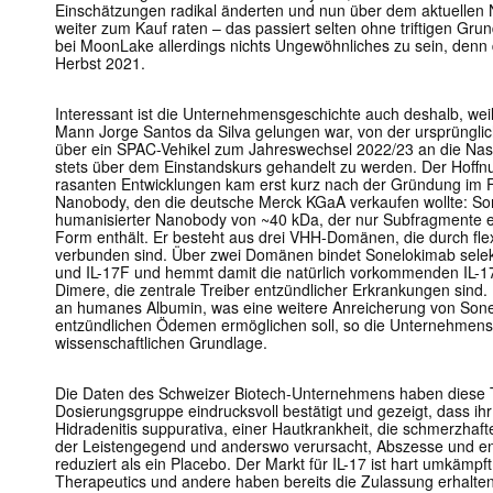
Einschätzungen radikal änderten und nun über dem aktuellen 
weiter zum Kauf raten – das passiert selten ohne triftigen Grun
bei MoonLake allerdings nichts Ungewöhnliches zu sein, denn 
Herbst 2021.
Interessant ist die Unternehmensgeschichte auch deshalb, w
Mann Jorge Santos da Silva gelungen war, von der ursprünglic
über ein SPAC-Vehikel zum Jahreswechsel 2022/23 an die Nasd
stets über dem Einstandskurs gehandelt zu werden. Der Hoffnu
rasanten Entwicklungen kam erst kurz nach der Gründung im 
Nanobody, den die deutsche Merck KGaA verkaufen wollte: Son
humanisierter Nanobody von ~40 kDa, der nur Subfragmente ein
Form enthält. Er besteht aus drei VHH-Domänen, die durch fle
verbunden sind. Über zwei Domänen bindet Sonelokimab selekti
und IL-17F und hemmt damit die natürlich vorkommenden IL-17
Dimere, die zentrale Treiber entzündlicher Erkrankungen sind.
an humanes Albumin, was eine weitere Anreicherung von Sone
entzündlichen Ödemen ermöglichen soll, so die Unternehmens
wissenschaftlichen Grundlage.
Die Daten des Schweizer Biotech-Unternehmens haben diese 
Dosierungsgruppe eindrucksvoll bestätigt und gezeigt, dass ihr 
Hidradenitis suppurativa, einer Hautkrankheit, die schmerzhaft
der Leistengegend und anderswo verursacht, Abszesse und en
reduziert als ein Placebo. Der Markt für IL-17 ist hart umkämpft
Therapeutics und andere haben bereits die Zulassung erhalten