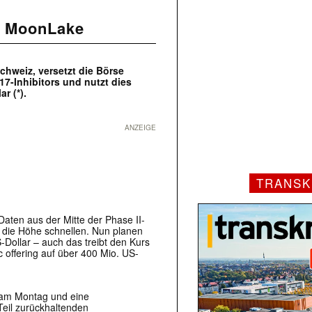
r MoonLake
chweiz, versetzt die Börse
17-Inhibitors und nutzt dies
r (*).
ANZEIGE
TRANSK
aten aus der Mitte der Phase II-
 die Höhe schnellen. Nun planen
Dollar – auch das treibt den Kurs
c offering auf über 400 Mio. US-
 am Montag und eine
Teil zurückhaltenden