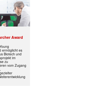
archer Award
 Young
 ermöglicht es
aus Biotech und
projekt im
yse zu
itieren vom Zugang
,
ezielter
ormiert.
Weiterentwicklung