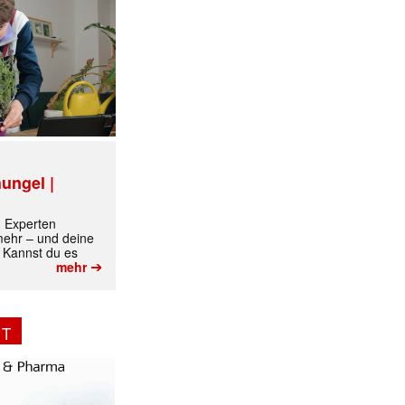
✕
ungel |
m Experten
 mehr – und deine
 Kannst du es
➔
mehr
NT