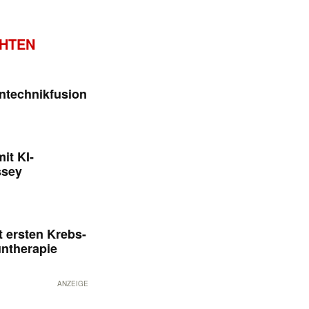
CHTEN
ntechnikfusion
it KI-
ssey
 ersten Krebs-
untherapie
ANZEIGE