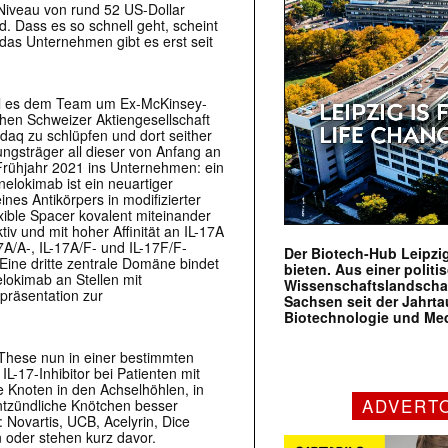
Niveau von rund 52 US-Dollar
d. Dass es so schnell geht, scheint
das Unternehmen gibt es erst seit
eil es dem Team um Ex-McKinsey-
hen Schweizer Aktiengesellschaft
aq zu schlüpfen und dort seither
ngsträger all dieser von Anfang an
Frühjahr 2021 ins Unternehmen: ein
elokimab ist ein neuartiger
es Antikörpers in modifizierter
xible Spacer kovalent miteinander
v und mit hoher Affinität an IL-17A
A/A-, IL-17A/F- und IL-17F/F-
Der Biotech-Hub Leipzig
 Eine dritte zentrale Domäne bindet
bieten. Aus einer politi
lokimab an Stellen mit
Wissenschaftslandscha
präsentation zur
Sachsen seit der Jahr
Biotechnologie und Me
These nun in einer bestimmten
IL-17-Inhibitor bei Patienten mit
e Knoten in den Achselhöhlen, in
ADVERT
tzündliche Knötchen besser
: Novartis, UCB, Acelyrin, Dice
 oder stehen kurz davor.