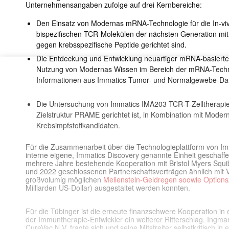
Unternehmensangaben zufolge auf drei Kernbereiche:
Den Einsatz von Modernas mRNA-Technologie für die In-vi
bispezifischen TCR-Molekülen der nächsten Generation mit 
gegen krebsspezifische Peptide gerichtet sind.
Die Entdeckung und Entwicklung neuartiger mRNA-basierter
Nutzung von Modernas Wissen im Bereich der mRNA-Techn
Informationen aus Immatics Tumor- und Normalgewebe-D
Die Untersuchung von Immatics IMA203 TCR-T-Zelltherapie
Zielstruktur PRAME gerichtet ist, in Kombination mit Mo
Krebsimpfstoffkandidaten.
Für die Zusammenarbeit über die Technologieplattform von I
interne eigene, Immatics Discovery genannte Einheit geschaffe
mehrere Jahre bestehende Kooperation mit Bristol Myers Squib
und 2022 geschlossenen Partnerschaftsverträgen ähnlich mit
großvolumig möglichen
Meilenstein-Geldregen soowie Option
Milliarden US-Dollar) ausgestaltet werden konnten.
Für die Tübinger ist die erneute finanzschwere Kooperation in
der Immuntherapie-Entwickler ein weiterer Ritterschlag. Ingm
CureVac N.V. fragte sich und seine Mitstreiter selbstkritisch i