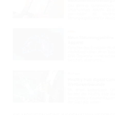
Neurodermitis-Versorg
Das Berliner Unternehmen
Unternehmen AbbVie Deuts
gemeinsam die Weiteren
Versorgungslösung für Neuro
EMBL
Neue Steuerungsebene d
Apparat
Forscher des European Molec
Heidelberg haben einen bis
DNA-Reparatur in menschlic
berichtet, übernimmt …
Start-ups
Healthy Hub digital Cam
Wettbewerbsrunde
Mit einem kostenlosen On
bereitet der Healthy Hub St
gesetzlichen Krankenkassen
der Start des siebten …
SIE MÖCHTEN KEINE INFORMATION VERPAS