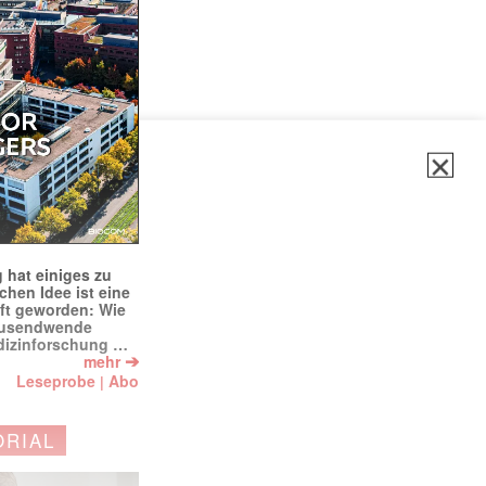
✕
 hat einiges zu
schen Idee ist eine
ft geworden: Wie
tausendwende
dizinforschung …
➔
mehr
Leseprobe
Abo
|
ORIAL