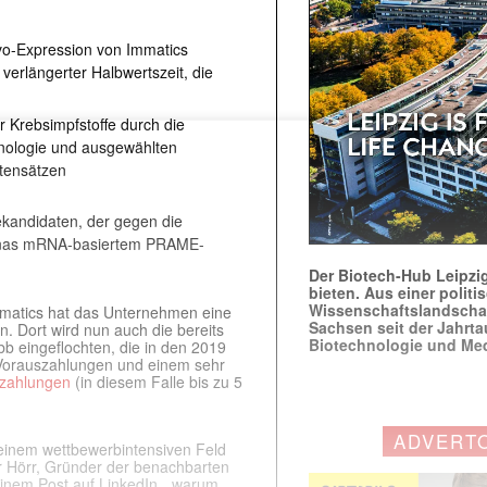
vo-Expression von Immatics
verlängerter Halbwertszeit, die
 Krebsimpfstoffe durch die
ologie und ausgewählten
atensätzen
kandidaten, der gegen die
dernas mRNA-basiertem PRAME-
Der Biotech-Hub Leipzig
bieten. Aus einer politi
Wissenschaftslandscha
mmatics hat das Unternehmen eine
Sachsen seit der Jahr
n. Dort wird nun auch die bereits
Biotechnologie und Me
b eingeflochten, die in den 2019
 Vorauszahlungen und einem sehr
szahlungen
(in diesem Falle bis zu 5
ADVERT
 einem wettbewerbintensiven Feld
ar Hörr, Gründer der benachbarten
n einem Post auf LinkedIn, „warum