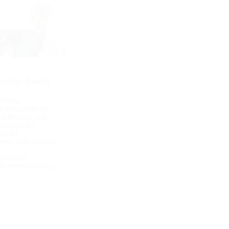
archer Award
 Young
 ermöglicht es
aus Biotech und
projekt im
yse zu
itieren vom Zugang
,
ezielter
Weiterentwicklung