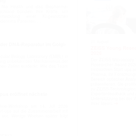
ung
 Nia Health und das Biopharma-
chland bündeln ihre Kräfte, um
twicklung einer KI-gestützten
dermitis-Patienten …
31. August
er DNA-Reparatur im Golgi-
ZEISS Young Rese
2026
ular Biology Laboratory (EMBL) in
Der ZEISS Microscopy
lang unbekannten Mechanismus der
Researcher Award 2026
hen Zellen entdeckt. Wie das Team
innovativen Start-ups 
Pharma, ihr Forschungs
Bereich optischer Anal
präsentieren. Sie prof
zu ZEISS-Technologien
Expertenfeedback und g
pus eröffnet nächste
Unterstützung bei der 
➔
ihrer Ideen.
line-Workshop am 14. Juli 2026
art-ups auf die Zusammenarbeit mit
 vor. Wenige Wochen später folgt
SEN?