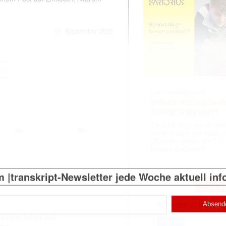
11. September 2023
py
LifeScienceXplained
Informationsdsch
Erklär’s besser!
Ein DIY‑Vlog von eine
verwirrt dich nur noch
Pflanzen gehen ein? 🤯
besser erklären?
 |transkript-Newsletter jede Woche aktuell inf
EVE
)
ooperieren bei