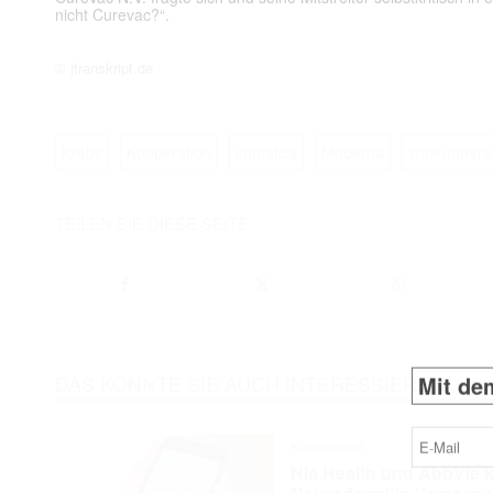
nicht Curevac?“.
© |transkript.de
Krebs
Kooperation
immatics
Moderna
immunthera
TEILEN SIE DIESE SEITE
Mit dem
DAS KÖNNTE SIE AUCH INTERESSIEREN
E-
Mail
(erforderlich
Kooperation
Nia Health und AbbVie k