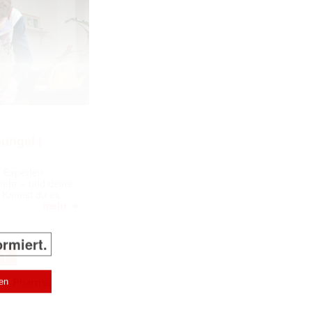
ungel |
m Experten
 mehr – und deine
 Kannst du es
➔
mehr
ormiert.
NT