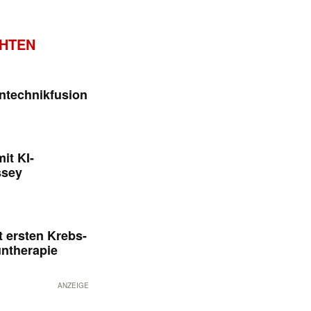
CHTEN
ntechnikfusion
it KI-
ssey
 ersten Krebs-
untherapie
ANZEIGE