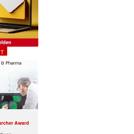
NT
archer Award