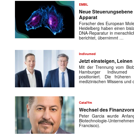
EMBL
Neue Steuerungsebene d
Apparat
Forscher des European Molec
Heidelberg haben einen bis
DNA-Reparatur in menschlic
berichtet, übernimmt …
Indivumed
Jetzt einsteigen, Leinen 
Mit der Trennung vom Bioba
Hamburger Indivumed a
positioniert. Die frühere
medizinischen Wissens und 
CatalYm
Wechsel des Finanzvor
Peter Garcia wurde Anfan
Biotechnologie-Untern
Francisco).