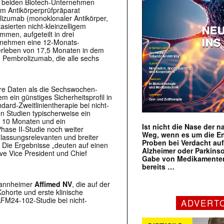
ie beiden Biotech-Unternehmen
em Antikörperprüfpräparat
lizumab (
monoklonaler Antikörper,
sierten nicht-kleinzelligem
men, aufgeteilt in drei
ernehmen eine 12-Monats-
rleben von 17,5 Monaten in dem
 Pembrolizumab, die alle sechs
re Daten als die Sechswochen-
 ein günstiges Sicherheitsprofil in
ndard-Zweitlinientherapie bei nicht-
n Studien typischerweise ein
 10 Monaten und ein
Ist nicht die Nase der 
Phase II-Studie noch weiter
Weg, wenn es um die E
lassungsrelevanten und breiter
Proben bei Verdacht au
. Die Ergebnisse „deuten auf einen
Alzheimer oder Parkins
ive Vice President und Chief
Gabe von Medikamenten
bereits …
-Mannheimer
Affimed NV
, die auf der
orte und erste klinische
FM24-102-Studie bei nicht-
ADVERT