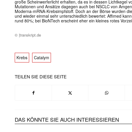
große Scheinwerferlicht erhalten, da es in dessen Lichtkegel
Mutationen und Ansätze dagegen auch bei NSCLC von Amgen
Moderna-mRNA-Krebsimpfstoff. Doch an der Börse wurden di
und wieder einmal sehr unterschiedlich bewertet: Affimed kann
rund 80%; bei BioNTech erscheint eher ein kleines rotes Vorz
© |transkript.de
Krebs
Catalym
TEILEN SIE DIESE SEITE
Mit dem
E-
Mail
(erforderlich
DAS KÖNNTE SIE AUCH INTERESSIEREN