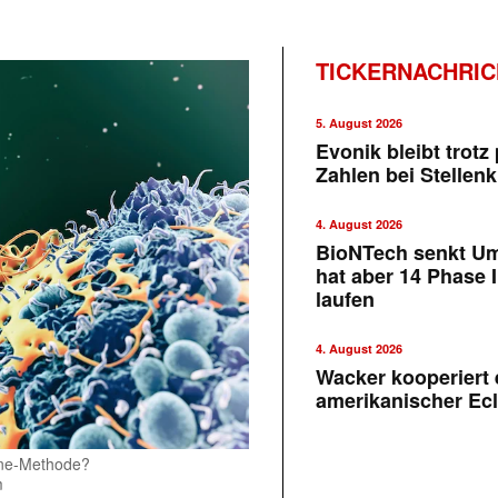
TICKERNACHRI
5. August 2026
Evonik bleibt trotz 
Zahlen bei Stellen
4. August 2026
BioNTech senkt U
hat aber 14 Phase I
laufen
4. August 2026
Wacker kooperiert 
amerikanischer Ecl
June-Methode?
m