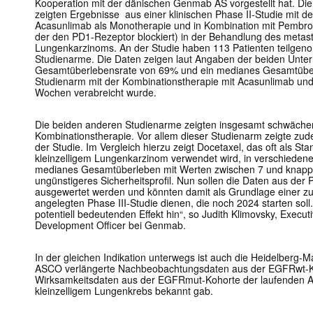
Kooperation mit der dänischen Genmab AS vorgestellt hat. D
zeigten Ergebnisse aus einer klinischen Phase II-Studie mit d
Acasunlimab als Monotherapie und in Kombination mit Pembro
der den PD1-Rezeptor blockiert
) in der Behandlung des metasta
Lungenkarzinoms. An der Studie haben 113 Patienten teilgenom
Studienarme. Die Daten zeigen laut Angaben der beiden Unt
Gesamtüberlebensrate von 69% und ein medianes Gesamtübe
Studienarm mit der Kombinationstherapie mit Acasunlimab und
Wochen verabreicht wurde.
Die beiden anderen Studienarme zeigten insgesamt schwäche
Kombinationstherapie. Vor allem dieser Studienarm zeigte zudem
der Studie. Im Vergleich hierzu zeigt Docetaxel, das oft als Sta
kleinzelligem Lungenkarzinom verwendet wird, in verschiedene
medianes Gesamtüberleben mit Werten zwischen 7 und knapp
ungünstigeres Sicherheitsprofil. Nun sollen die Daten aus der 
ausgewertet werden und könnten damit als Grundlage einer zu
angelegten Phase III-Studie dienen, die noch 2024 starten soll
potentiell bedeutenden Effekt hin“, so Judith Klimovsky, Execut
Development Officer bei Genmab.
In der gleichen Indikation unterwegs ist auch die Heidelberg
ASCO verlängerte Nachbeobachtungsdaten aus der EGFRwt-Koh
Wirksamkeitsdaten aus der EGFRmut-Kohorte der laufenden A
kleinzelligem Lungenkrebs bekannt gab.