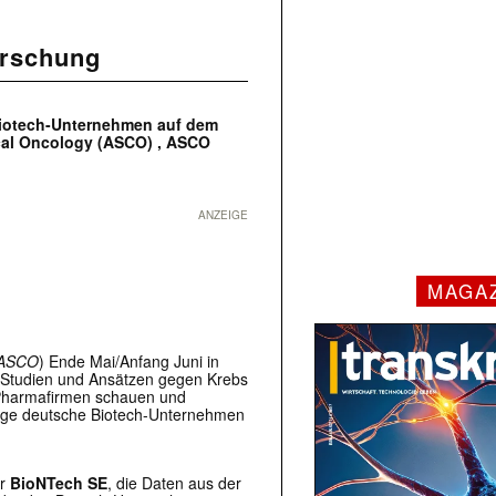
orschung
 Biotech-Unternehmen auf dem
ical Oncology (ASCO) , ASCO
ANZEIGE
MAGA
ASCO
) Ende Mai/Anfang Juni in
n Studien und Ansätzen gegen Krebs
n Pharmafirmen schauen und
inige deutsche Biotech-Unternehmen
er
BioNTech SE
, die Daten aus der