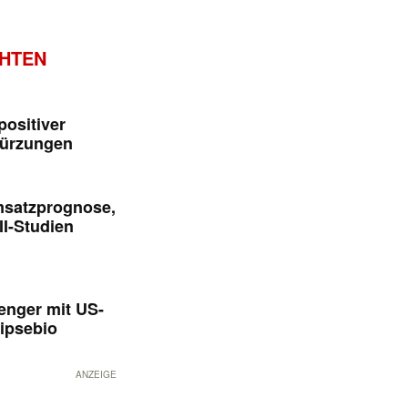
CHTEN
positiver
kürzungen
msatzprognose,
II-Studien
enger mit US-
ipsebio
ANZEIGE