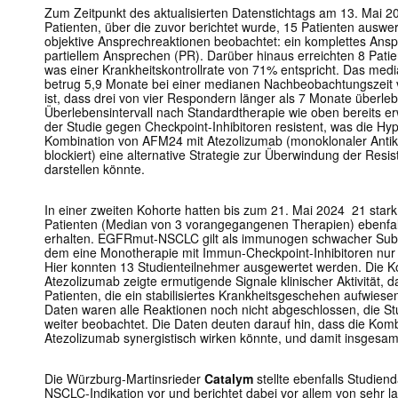
Zum Zeitpunkt des aktualisierten Datenstichtags am 13. Mai
Patienten, über die zuvor berichtet wurde, 15 Patienten auswer
objektive Ansprechreaktionen beobachtet: ein komplettes Ansp
partiellem Ansprechen (PR). Darüber hinaus erreichten 8 Patie
was einer Krankheitskontrollrate von 71% entspricht. Das med
betrug 5,9 Monate bei einer medianen Nachbeobachtungszeit
ist, dass drei von vier Respondern länger als 7 Monate überle
Überlebensintervall nach Standardtherapie wie oben bereits e
der Studie gegen Checkpoint-Inhibitoren resistent, was die Hyp
Kombination von AFM24 mit Atezolizumab (
monoklonaler Anti
blockiert
) eine alternative Strategie zur Überwindung der Res
darstellen könnte.
In einer zweiten Kohorte hatten bis zum 21. Mai 2024 21 sta
Patienten (Median von 3 vorangegangenen Therapien) ebenfal
erhalten. EGFRmut-NSCLC gilt als immunogen schwacher Subt
dem eine Monotherapie mit Immun-Checkpoint-Inhibitoren nur 
Hier konnten 13 Studienteilnehmer ausgewertet werden. Die 
Atezolizumab zeigte ermutigende Signale klinischer Aktivität, 
Patienten, die ein stabilisiertes Krankheitsgeschehen aufwiese
Daten waren alle Reaktionen noch nicht abgeschlossen, die S
weiter beobachtet. Die Daten deuten darauf hin, dass die Ko
Atezolizumab synergistisch wirken könnte, und damit insgesam
Die Würzburg-Martinsrieder
Catalym
stellte ebenfalls Studien
NSCLC-Indikation vor und berichtet dabei vor allem von sehr 