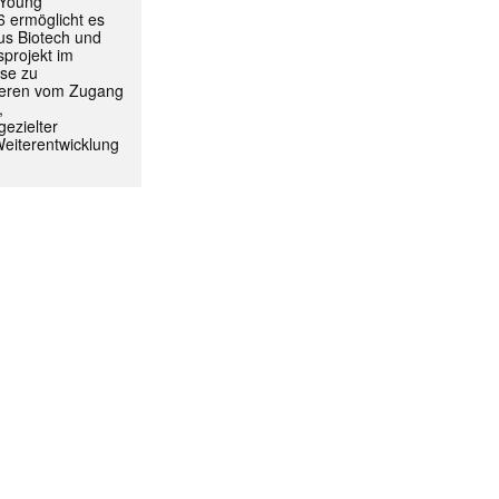
 Young
 ermöglicht es
aus Biotech und
projekt im
yse zu
itieren vom Zugang
,
ezielter
Weiterentwicklung
ormiert.