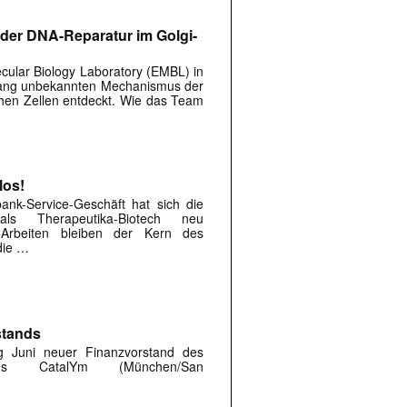
er DNA-Reparatur im Golgi-
ular Biology Laboratory (EMBL) in
lang unbekannten Mechanismus der
hen Zellen entdeckt. Wie das Team
los!
nk-Service-Geschäft hat sich die
ls Therapeutika-Biotech neu
n ­Arbeiten bleiben der Kern des
die …
stands
g Juni neuer Finanzvorstand des
ehmens CatalYm (München/San