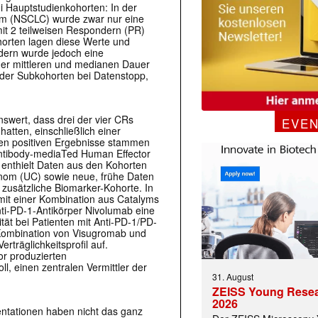
 Hauptstudienkohorten: In der
nom (NSCLC) wurde zwar nur eine
it 2 teilweisen Respondern (PR)
horten lagen diese Werte und
ndern wurde jedoch eine
er mittleren und medianen Dauer
der Subkohorten bei Datenstopp,
swert, dass drei der vier CRs
EVE
atten, einschließlich einer
uen positiven Ergebnisse stammen
ntibody-mediaTed Human Effector
 enthielt Daten aus den Kohorten
inom (UC) sowie neue, frühe Daten
 zusätzliche Biomarker-Kohorte. In
mit einer Kombination aus Catalyms
ti-PD-1-Antikörper Nivolumab eine
tät bei Patienten mit Anti-PD-1/PD-
e Kombination von Visugromab und
träglichkeitsprofil auf.
or produzierten
l, einen zentralen Vermittler der
31. August
ZEISS Young Rese
2026
entationen haben nicht das ganz