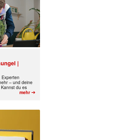
ungel |
m Experten
 mehr – und deine
 Kannst du es
✕
➔
mehr