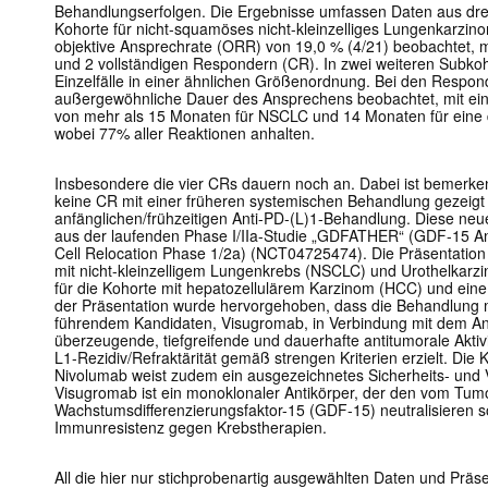
Behandlungserfolgen. Die Ergebnisse umfassen Daten aus drei
Kohorte für nicht-squamöses nicht-kleinzelliges Lungenkarzi
objektive Ansprechrate (ORR) von 19,0 % (4/21) beobachtet, m
und 2 vollständigen Respondern (CR). In zwei weiteren Subko
Einzelfälle in einer ähnlichen Größenordnung. Bei den Respo
außergewöhnliche Dauer des Ansprechens beobachtet, mit ein
von mehr als 15 Monaten für NSCLC und 14 Monaten für eine 
wobei 77% aller Reaktionen anhalten.
Insbesondere die vier CRs dauern noch an. Dabei ist bemerken
keine CR mit einer früheren systemischen Behandlung gezeigt h
anfänglichen/frühzeitigen Anti-PD-(L)1-Behandlung. Diese ne
aus der laufenden Phase I/IIa-Studie „GDFATHER“ (GDF-15 A
Cell Relocation Phase 1/2a) (NCT04725474). Die Präsentation
mit nicht-kleinzelligem Lungenkrebs (NSCLC) und Urothelkarz
für die Kohorte mit hepatozellulärem Karzinom (HCC) und eine
der Präsentation wurde hervorgehoben, dass die Behandlung 
führendem Kandidaten, Visugromab, in Verbindung mit dem An
überzeugende, tiefgreifende und dauerhafte antitumorale Aktivi
L1-Rezidiv/Refraktärität gemäß strengen Kriterien erzielt. Di
Nivolumab weist zudem ein ausgezeichnetes Sicherheits- und Ver
Visugromab ist ein monoklonaler Antikörper, der den vom Tum
Wachstumsdifferenzierungsfaktor-15 (GDF-15) neutralisieren sol
Immunresistenz gegen Krebstherapien.
All die hier nur stichprobenartig ausgewählten Daten und Präs