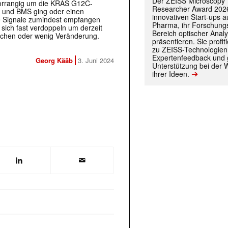
Der ZEISS Microscopy
 vorrangig um die KRAS G12C-
Researcher Award 2026
 und BMS ging oder einen
innovativen Start-ups 
e Signale zumindest empfangen
Pharma, ihr Forschungs
 sich fast verdoppeln um derzeit
Bereich optischer Anal
eichen oder wenig Veränderung.
präsentieren. Sie prof
zu ZEISS-Technologien
Expertenfeedback und g
Georg Kääb
3. Juni 2024
Unterstützung bei der 
➔
ihrer Ideen.
 |transkript-Newsletter jede Woche aktuell inf
)