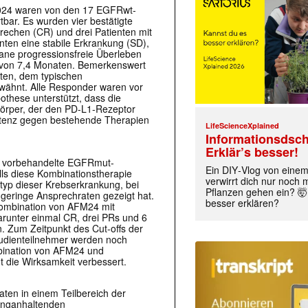
 2024 waren von den 17 EGFRwt-
tbar. Es wurden vier bestätigte
rechen (CR) und drei Patienten mit
nten eine stabile Erkrankung (SD),
iane progressionsfreie Überleben
 von 7,4 Monaten. Bemerkenswert
bten, dem typischen
rwähnt. Alle Responder waren vor
othese unterstützt, dass die
körper, der den PD-L1-Rezeptor
istenz gegen bestehende Therapien
LifeScienceXplained
Informationsdsch
Erklär’s besser!
rk vorbehandelte EGFRmut-
Ein DIY‑Vlog von eine
ls diese Kombinationstherapie
verwirrt dich nur noch
yp dieser Krebserkrankung, bei
Pflanzen gehen ein? 🤯
geringe Ansprechraten gezeigt hat.
besser erklären?
Kombination von AFM24 mit
darunter einmal CR, drei PRs und 6
n. Zum Zeitpunkt des Cut-offs der
tudienteilnehmer werden noch
mbination von AFM24 und
t die Wirksamkeit verbessert.
daten in einem Teilbereich der
langanhaltenden